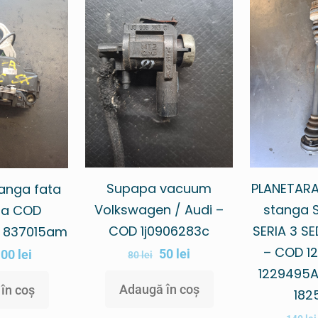
Supapa vacuum
PLANETARA
anga fata
Volkswagen / Audi –
stanga 
iza COD
COD 1j0906283c
SERIA 3 SE
/ 837015am
– COD 12
50
lei
100
lei
80
lei
1229495AI
Adaugă în coș
în coș
182