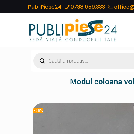
PubliPiese24
0738.059.333
office@
Modul coloana v
-26%