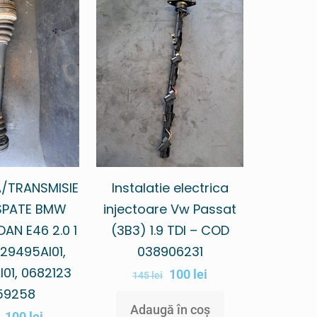
/TRANSMISIE
Instalatie electrica
SPATE BMW
injectoare Vw Passat
DAN E46 2.0 1
(3B3) 1.9 TDI – COD
29495AI01,
038906231
01, 0682123
100
lei
145
lei
59258
Adaugă în coș
100
lei