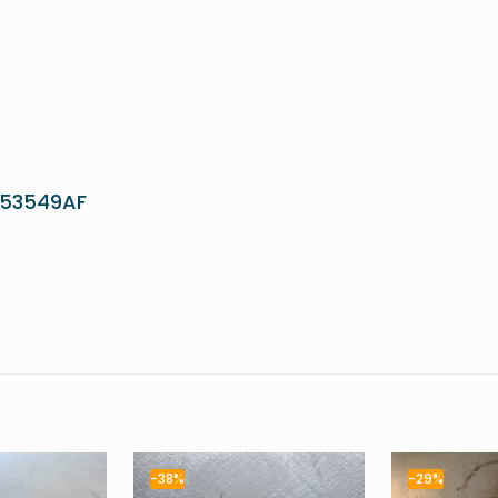
953549AF
-38%
-29%