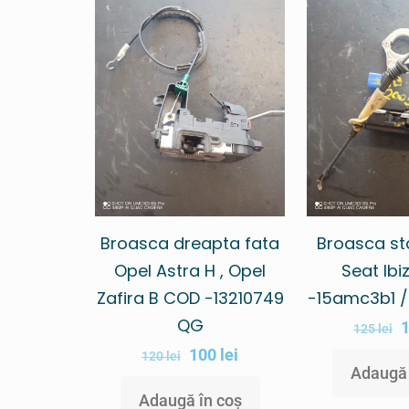
Broasca dreapta fata
Broasca st
Opel Astra H , Opel
Seat Ib
Zafira B COD -13210749
-15amc3b1 
QG
125
lei
100
lei
120
lei
Adaugă 
Adaugă în coș