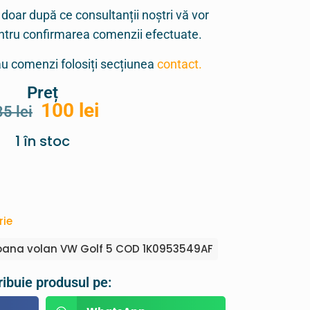
 doar după ce consultanții noștri vă vor
entru confirmarea comenzii efectuate.
sau comenzi folosiți secțiunea
contact.
Preț
100
lei
35
lei
1 în stoc
rie
oana volan VW Golf 5 COD 1K0953549AF
ribuie produsul pe: