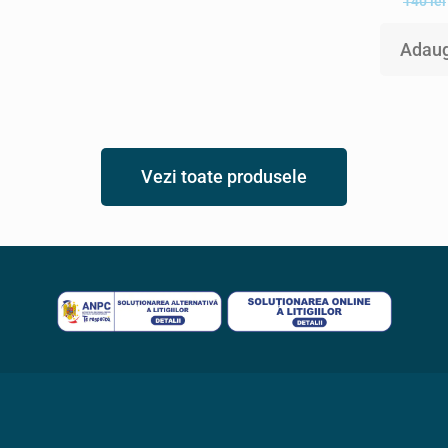
140
lei
Adaug
Vezi toate produsele