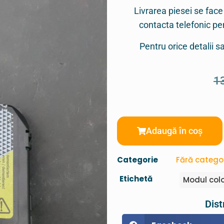
Livrarea piesei se face
contacta telefonic p
Pentru orice detalii 
1
Adaugă în coș
Categorie
Fără catego
Etichetă
Modul col
Dist