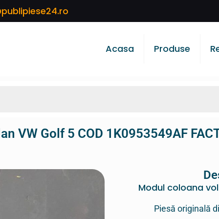
publipiese24.ro
Acasa
Produse
R
olan VW Golf 5 COD 1K0953549AF FAC
De
Modul coloana vo
Piesă originală d