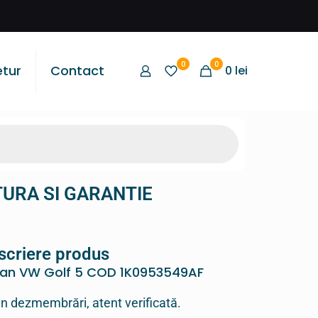
0
0
etur
Contact
0
lei
TURA SI GARANTIE
scriere produs
lan VW Golf 5 COD 1K0953549AF
in dezmembrări, atent verificată.