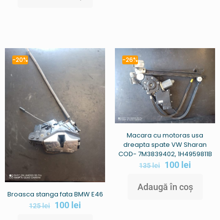
-20%
-26%
Macara cu motoras usa
dreapta spate VW Sharan
COD- 7M3839402, 1H4959811B
100
lei
135
lei
Adaugă în coș
Broasca stanga fata BMW E46
100
lei
125
lei