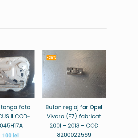
-25%
tanga fata
Buton reglaj far Opel
US II COD-
Vivaro (F7) fabricat
045H17A
2001 – 2013 – COD
8200022569
100
lei