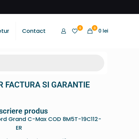
0
0
etur
Contact
0
lei
R FACTURA SI GARANTIE
scriere produs
ord Grand C-Max COD 8M5T-19C112-
ER