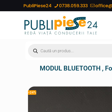
PubliPiese24
0738.059.333
office@
MODUL BLUETOOTH , Fo
-24%