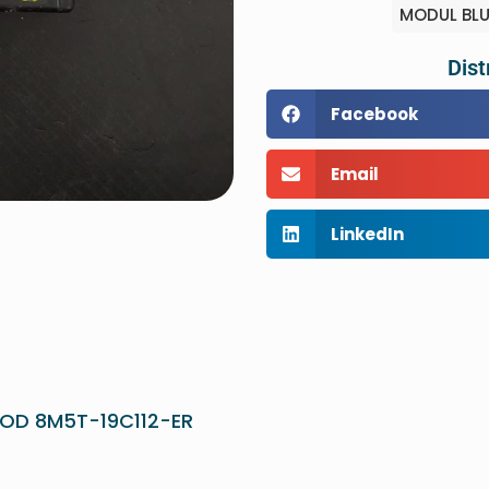
MODUL BL
Dist
Facebook
Email
LinkedIn
COD 8M5T-19C112-ER