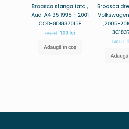
Broasca stanga fata ,
Broasca dre
Audi A4 B5 1995 – 2001
Volkswagen
COD-8D1837015E
,2005-201
3C183
100
lei
135
lei
140
lei
Adaugă în coș
Adaugă 