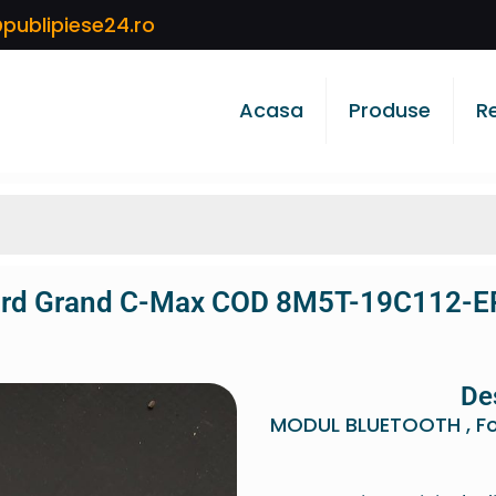
publipiese24.ro
Acasa
Produse
R
rd Grand C-Max COD 8M5T-19C112-E
De
MODUL BLUETOOTH , F