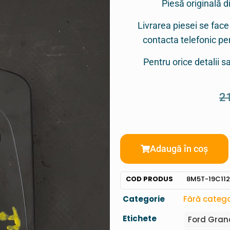
Piesă originală d
Livrarea piesei se face
contacta telefonic p
Pentru orice detalii 
2
Adaugă în coș
COD PRODUS
8M5T-19C112
Categorie
Fără catego
Etichete
Ford Gran