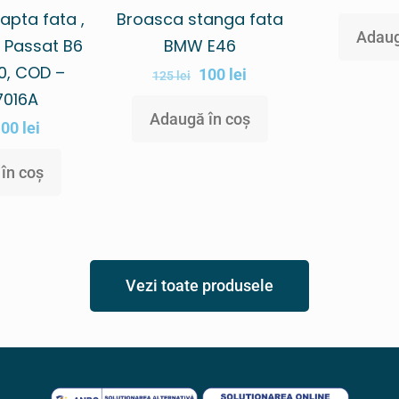
apta fata ,
Broasca stanga fata
Adaug
 Passat B6
BMW E46
0, COD –
100
lei
125
lei
7016A
Adaugă în coș
100
lei
în coș
Vezi toate produsele