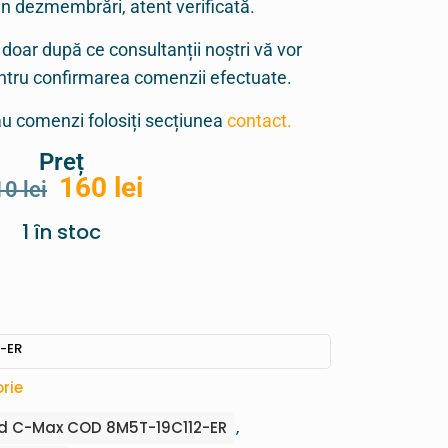
in dezmembrări, atent verificată.
 doar după ce consultanții noștri vă vor
entru confirmarea comenzii efectuate.
sau comenzi folosiți secțiunea
contact.
Preț
160
lei
10
lei
1 în stoc
-ER
rie
d C-Max COD 8M5T-19C112-ER
,