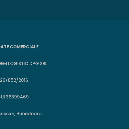
DATE COMERCIALE
EM LOGISTIC DPG SRL
J20/852/2016
CUI 36399469
rișcior, Hunedoara