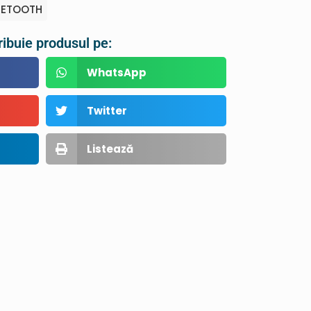
UETOOTH
ribuie produsul pe:
WhatsApp
Twitter
Listează