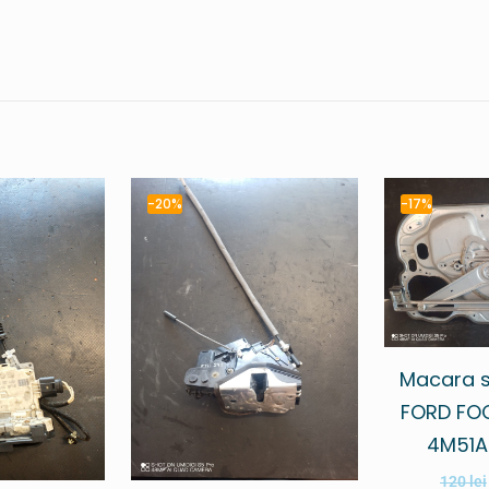
-20%
-17%
Macara s
FORD FOC
4M51A
120
lei