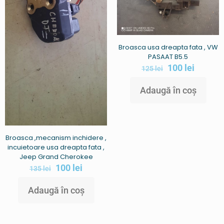
Broasca usa dreapta fata , VW
PASAAT B5.5
100
lei
125
lei
Adaugă în coș
Broasca ,mecanism inchidere ,
incuietoare usa dreapta fata ,
Jeep Grand Cherokee
100
lei
135
lei
Adaugă în coș