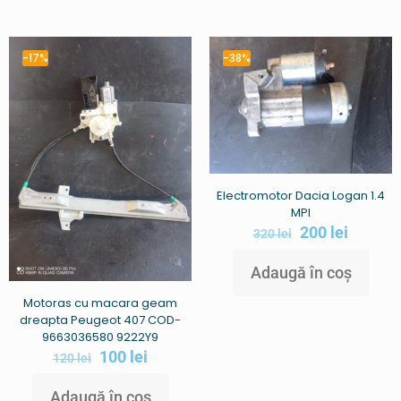
-17%
-38%
Electromotor Dacia Logan 1.4
MPI
200
lei
320
lei
Adaugă în coș
Motoras cu macara geam
dreapta Peugeot 407 COD-
9663036580 9222Y9
100
lei
120
lei
Adaugă în coș