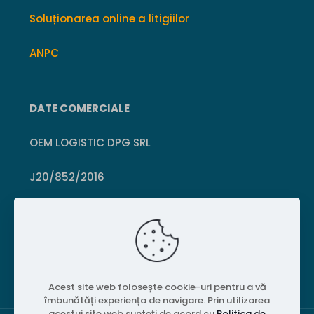
Soluționarea online a litigiilor
ANPC
DATE COMERCIALE
OEM LOGISTIC DPG SRL
J20/852/2016
CUI 36399469
Crișcior, Hunedoara
Acest site web folosește cookie-uri pentru a vă
îmbunătăți experiența de navigare. Prin utilizarea
acestui site web sunteți de acord cu
Politica de