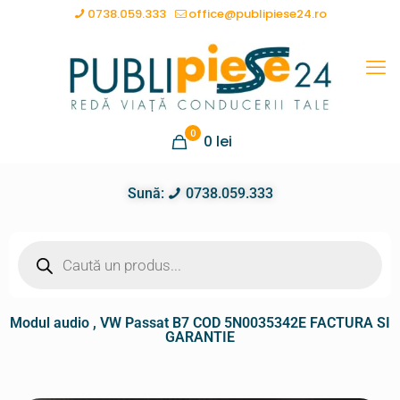
0738.059.333
office@publipiese24.ro
0
0
lei
Sună:
0738.059.333
Modul audio , VW Passat B7 COD 5N0035342E FACTURA SI
GARANTIE