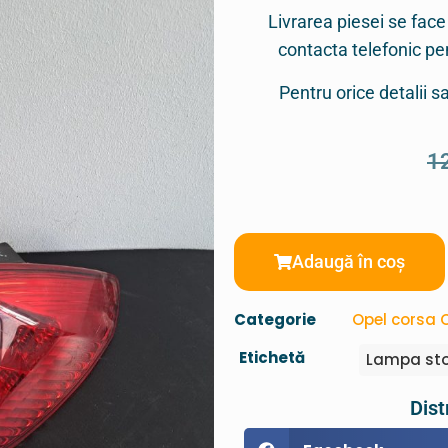
Livrarea piesei se face
contacta telefonic p
Pentru orice detalii 
1
Adaugă în coș
Categorie
Opel corsa 
Etichetă
Lampa sto
Dist