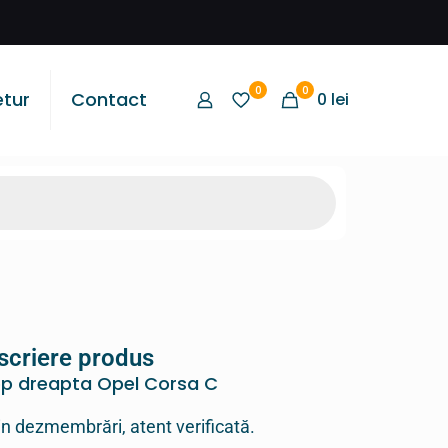
0
0
etur
Contact
0
lei
scriere produs
p dreapta Opel Corsa C
in dezmembrări, atent verificată.