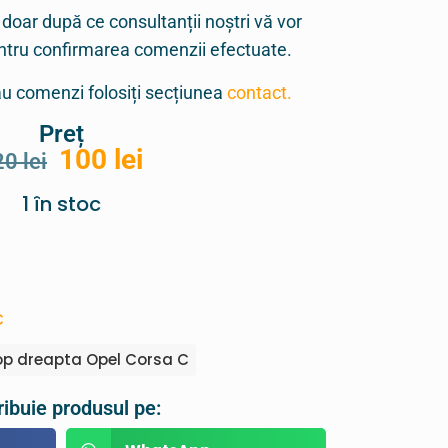
 doar după ce consultanții noștri vă vor
entru confirmarea comenzii efectuate.
sau comenzi folosiți secțiunea
contact.
Preț
100
lei
20
lei
1 în stoc
C
p dreapta Opel Corsa C
ribuie produsul pe: