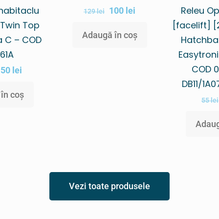
 habitaclu
Releu Op
100
lei
129
lei
 Twin Top
[facelift] 
Adaugă în coș
a C – COD
Hatchbac
61A
Easytroni
COD 0
150
lei
DB11/1A
în coș
55
lei
Adaug
Vezi toate produsele