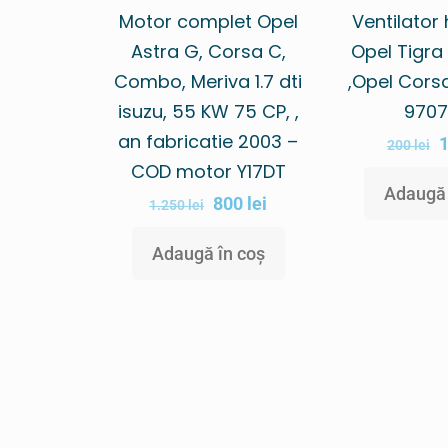
Motor complet Opel
Ventilator
Astra G, Corsa C,
Opel Tigra
Combo, Meriva 1.7 dti
,Opel Cors
isuzu, 55 KW 75 CP, ,
9707
an fabricatie 2003 –
200
lei
COD motor Y17DT
Adaugă 
800
lei
1.250
lei
Adaugă în coș