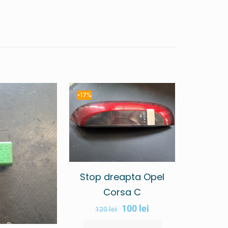
-17%
Stop dreapta Opel
Corsa C
100
lei
120
lei