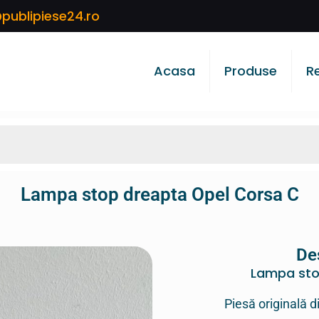
publipiese24.ro
Acasa
Produse
R
Lampa stop dreapta Opel Corsa C
De
Lampa sto
Piesă originală d