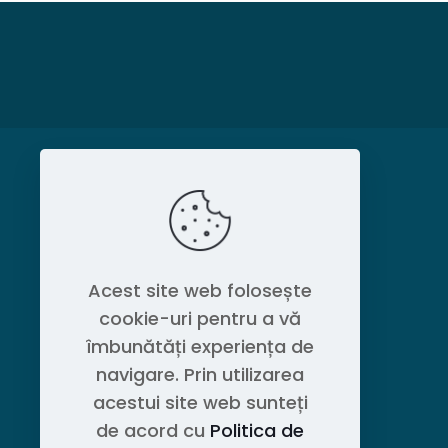
MAGAZIN
Politica de confidențialitate
Acest site web folosește
cookie-uri pentru a vă
Contact OEM LOGISTIC DPG
îmbunătăți experiența de
navigare. Prin utilizarea
acestui site web sunteți
de acord cu
Politica de