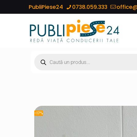
PubliPiese24
0738.059.333
office@
-17%