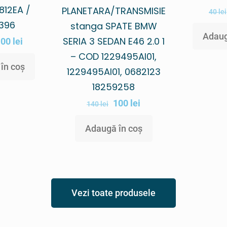
812EA /
PLANETARA/TRANSMISIE
40
lei
7396
stanga SPATE BMW
Adaug
SERIA 3 SEDAN E46 2.0 1
100
lei
– COD 1229495AI01,
în coș
1229495AI01, 0682123
18259258
100
lei
140
lei
Adaugă în coș
Vezi toate produsele