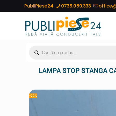
PubliPiese24
0738.059.333
office@
LAMPA STOP STANGA CA
-22%