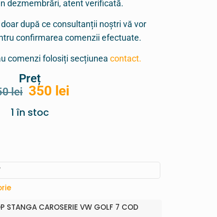
in dezmembrări, atent verificată.
 doar după ce consultanții noștri vă vor
entru confirmarea comenzii efectuate.
sau comenzi folosiți secțiunea
contact.
Preț
350
lei
50
lei
1 în stoc
P
rie
P STANGA CAROSERIE VW GOLF 7 COD