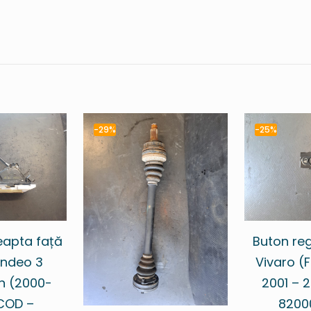
-29%
-25%
eapta față
Buton reg
ndeo 3
Vivaro (F
n (2000-
2001 – 
COD –
8200