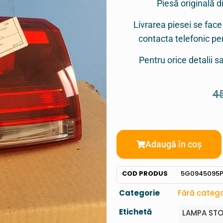
Piesă originală d
Livrarea piesei se face
contacta telefonic p
Pentru orice detalii 
4
Adaugă în coș
COD PRODUS
5G0945095
Categorie
Fără catego
Etichetă
LAMPA STO