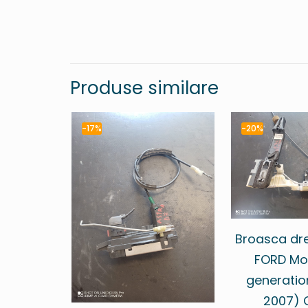
Produse similare
-17%
-20%
Broasca dr
FORD Mo
generatio
2007) 