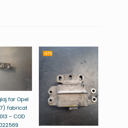
-37%
laj far Opel
7) fabricat
2013 – COD
022569