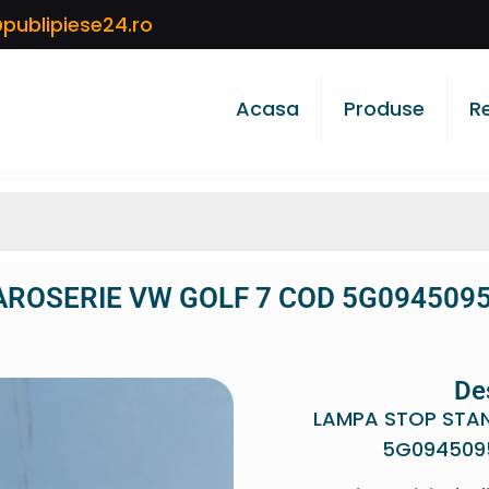
publipiese24.ro
Acasa
Produse
R
ROSERIE VW GOLF 7 COD 5G0945095
De
LAMPA STOP STA
5G0945095