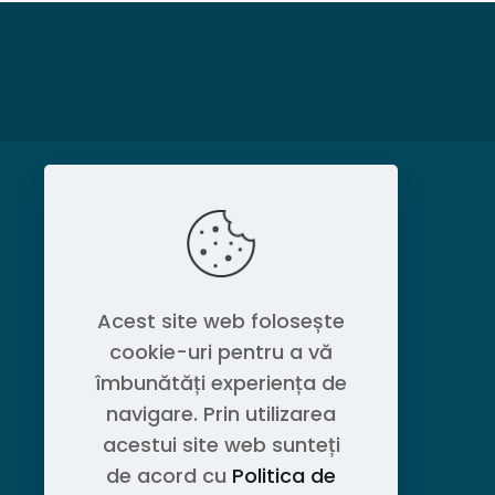
MAGAZIN
Politica de confidențialitate
Acest site web folosește
cookie-uri pentru a vă
Contact OEM LOGISTIC DPG
îmbunătăți experiența de
navigare. Prin utilizarea
acestui site web sunteți
de acord cu
Politica de