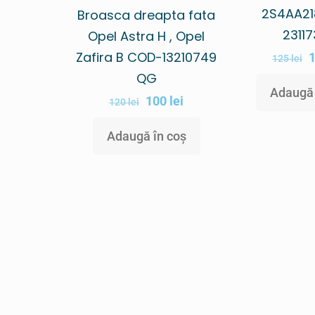
2S4AA21
Broasca dreapta fata
2311
Opel Astra H , Opel
Zafira B COD-13210749
125
lei
QG
Adaugă 
100
lei
120
lei
Adaugă în coș