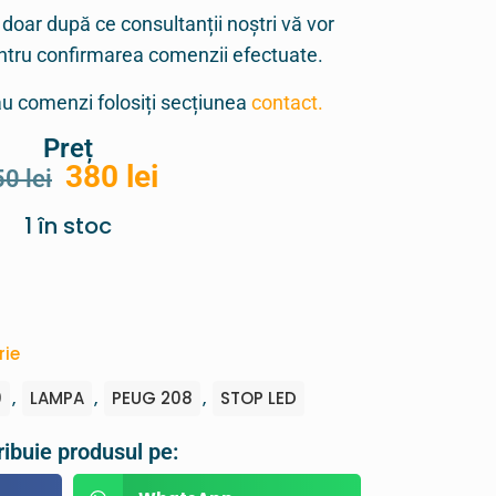
 doar după ce consultanții noștri vă vor
entru confirmarea comenzii efectuate.
sau comenzi folosiți secțiunea
contact.
Preț
380
lei
50
lei
1 în stoc
rie
0
,
LAMPA
,
PEUG 208
,
STOP LED
ribuie produsul pe: