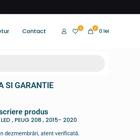
0
0
etur
Contact
0
lei
RA SI GARANTIE
scriere produs
LED , PEUG 208 , 2015- 2020
in dezmembrări, atent verificată.