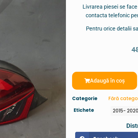
Livrarea piesei se face
contacta telefonic p
Pentru orice detalii 
4
Adaugă în coș
Categorie
Fără catego
Etichete
2015- 202
Dist