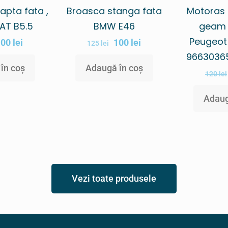
apta fata ,
Broasca stanga fata
Motoras
AT B5.5
BMW E46
geam 
Peugeot
100
lei
100
lei
125
lei
9663036
în coș
Adaugă în coș
120
lei
Adaug
Vezi toate produsele