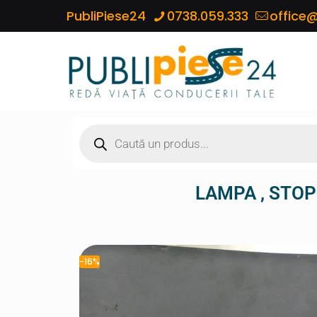
PubliPiese24
0738.059.333
office@
LAMPA , STOP 
-16%