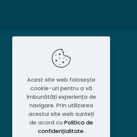
MAGAZIN
Politica de confidențialitate
Acest site web folosește
cookie-uri pentru a vă
Contact OEM LOGISTIC DPG
îmbunătăți experiența de
navigare. Prin utilizarea
acestui site web sunteți
de acord cu
Politica de
confidențialitate
.