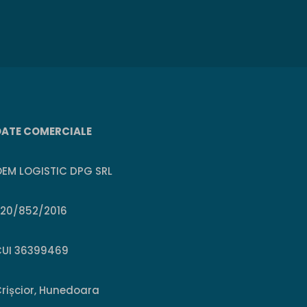
DATE COMERCIALE
EM LOGISTIC DPG SRL
J20/852/2016
CUI 36399469
rișcior, Hunedoara