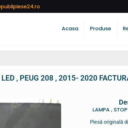
publipiese24.ro
Acasa
Produse
R
LED , PEUG 208 , 2015- 2020 FACTU
De
LAMPA , STOP 
Piesă originală d