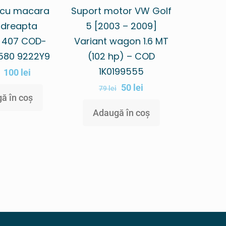
Suport motor VW Golf
 cu macara
5 [2003 – 2009]
dreapta
Variant wagon 1.6 MT
 407 COD-
(102 hp) – COD
580 9222Y9
1K0199555
100
lei
50
lei
79
lei
ă în coș
Adaugă în coș