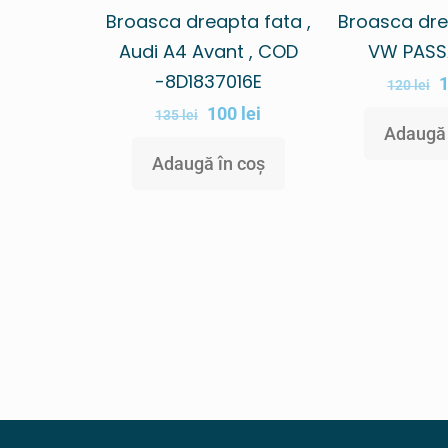
Broasca dreapta fata ,
Broasca dre
Audi A4 Avant , COD
VW PASS
-8D1837016E
120
lei
100
lei
135
lei
Adaugă 
Adaugă în coș