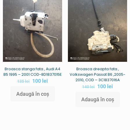
Broasca stanga fata , Audi A4
Broasca dreapta fata ,
B5 1995 – 2001 COD-8D1837015E
Volkswagen Passat B6 ,2005-
2010, COD – 3C1837016A
100
lei
135
lei
100
lei
140
lei
Adaugă în coș
Adaugă în coș