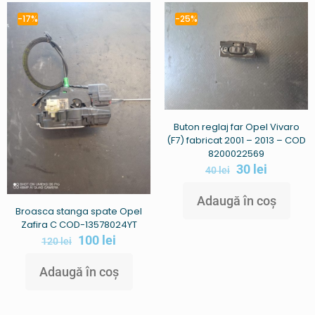
-17%
-25%
Buton reglaj far Opel Vivaro
(F7) fabricat 2001 – 2013 – COD
8200022569
30
lei
40
lei
Adaugă în coș
Broasca stanga spate Opel
Zafira C COD-13578024YT
100
lei
120
lei
Adaugă în coș