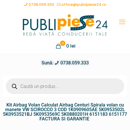
0738.059.333
office@publipiese24.ro
0
0
lei
Sună:
0738.059.333
Kit Airbag Volan Calculat Airbag Centuri Spirala volan cu
manete VW SCIROCCO 3 COD 1K0909605AE 5K0953502L
5K0953521BJ 5K0953569C 5K0880201H 6151183 6151177
FACTURA SI GARANTIE