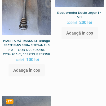
Electromotor Dacia Logan 1.4
MPI
200
lei
320
lei
Adaugă în coș
PLANETARA/TRANSMISIE stanga
SPATE BMW SERIA 3 SEDAN E46
2.0 1 – COD 1229495AI01,
1229495AI01, 0682123 18259258
100
lei
140
lei
Adaugă în coș
-37%