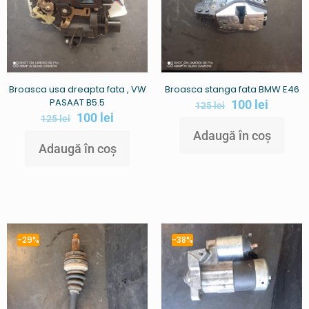
Broasca usa dreapta fata , VW
Broasca stanga fata BMW E46
PASAAT B5.5
100
lei
125
lei
100
lei
125
lei
Adaugă în coș
Adaugă în coș
-29%
-38%