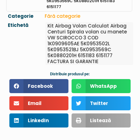
5K0953569C 5K0880201H 6151183
6151177
Categorie
Fără categorie
Etichetă
Kit Airbag Volan Calculat Airbag
Centuri Spirala volan cu manete
VW SCIROCCO 3 COD
1K0909605AE 5K0953502L
5K0953521BJ 5K0953569C
5K0880201H 6151183 6151177
FACTURA SI GARANTIE
Distribuie produsul pe:
Facebook
WhatsApp
Email
Twitter
LinkedIn
Listează