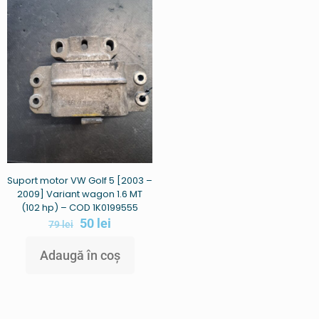
Suport motor VW Golf 5 [2003 –
2009] Variant wagon 1.6 MT
(102 hp) – COD 1K0199555
50
lei
79
lei
Adaugă în coș