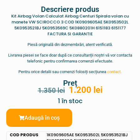
Descriere produs
Kit Airbag Volan Calculat Airbag Centuri Spirala volan cu
manete VW SCIROCCO 3 COD 1K0909605AE 5K0953502L
5K0953521BJ 5K0953569C 5K0880201H 6151183 6151177
FACTURA SI GARANTIE
Piesă originală din dezmembrări, atent verificată.
Livrarea piesei se face doar după ce consultanții noștri vă vor contacta
telefonic pentru confirmarea comenzii efectuate.
Pentru orice detalii sau comenzi folosiți secțiunea
contact.
Preț
1.200
lei
1.350
lei
1 în stoc
Adaugă în coș
COD PRODUS
1K0909605AE 5K0953502L 5K0953521BJ