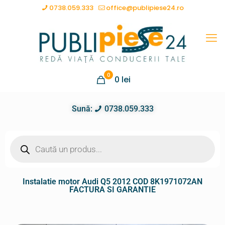
0738.059.333
office@publipiese24.ro
0
0
lei
Sună:
0738.059.333
Instalatie motor Audi Q5 2012 COD 8K1971072AN
FACTURA SI GARANTIE