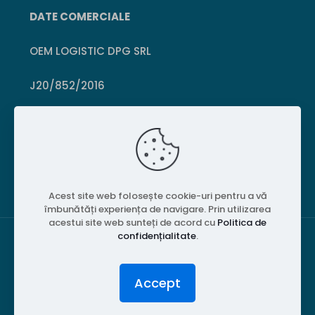
DATE COMERCIALE
OEM LOGISTIC DPG SRL
J20/852/2016
CUI 36399469
Crișcior, Hunedoara
Acest site web folosește cookie-uri pentru a vă
îmbunătăți experiența de navigare. Prin utilizarea
acestui site web sunteți de acord cu
Politica de
confidențialitate
.
© 2026 PubliPiese24. Toate drepturile rezervate.
Accept
Website realizat de
MGT Studios