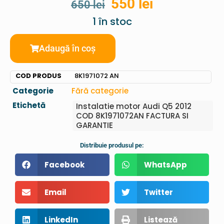
550
lei
650
lei
1 în stoc
Adaugă în coș
COD PRODUS
8K1971072 AN
Categorie
Fără categorie
Etichetă
Instalatie motor Audi Q5 2012
COD 8K1971072AN FACTURA SI
GARANTIE
Distribuie produsul pe:
Facebook
WhatsApp
Email
Twitter
LinkedIn
Listează