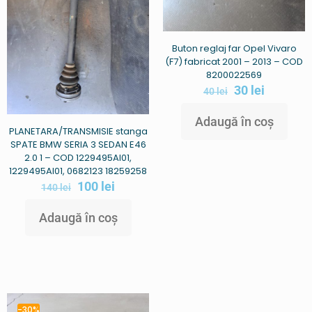
Buton reglaj far Opel Vivaro
(F7) fabricat 2001 – 2013 – COD
8200022569
30
lei
40
lei
Adaugă în coș
PLANETARA/TRANSMISIE stanga
SPATE BMW SERIA 3 SEDAN E46
2.0 1 – COD 1229495AI01,
1229495AI01, 0682123 18259258
100
lei
140
lei
Adaugă în coș
-30%