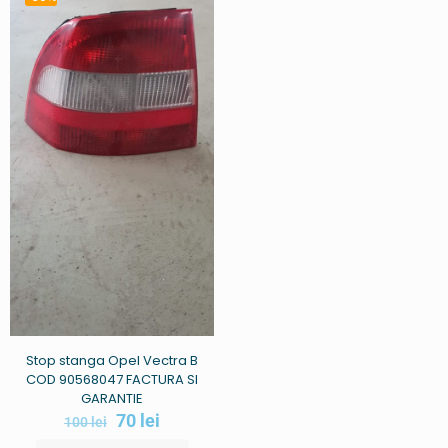
Stop stanga Opel Vectra B
COD 90568047 FACTURA SI
GARANTIE
70
lei
100
lei