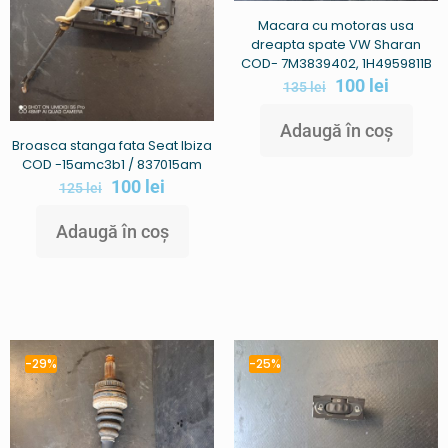
Macara cu motoras usa
dreapta spate VW Sharan
COD- 7M3839402, 1H4959811B
100
lei
135
lei
Adaugă în coș
Broasca stanga fata Seat Ibiza
COD -15amc3b1 / 837015am
100
lei
125
lei
Adaugă în coș
-29%
-25%