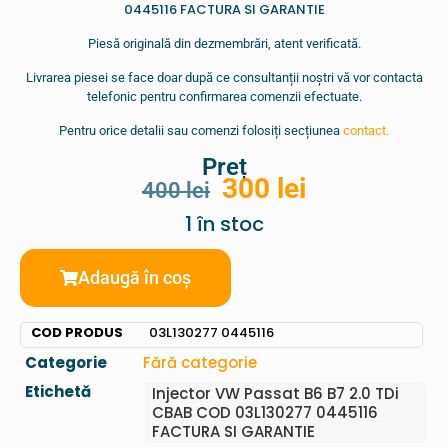
0445116 FACTURA SI GARANTIE
Piesă originală din dezmembrări, atent verificată.
Livrarea piesei se face doar după ce consultanții noștri vă vor contacta
telefonic pentru confirmarea comenzii efectuate.
Pentru orice detalii sau comenzi folosiți secțiunea
contact.
Preț
300
lei
400
lei
1 în stoc
Adaugă în coș
COD PRODUS
03L130277 0445116
Categorie
Fără categorie
Etichetă
Injector VW Passat B6 B7 2.0 TDi
CBAB COD 03L130277 0445116
FACTURA SI GARANTIE