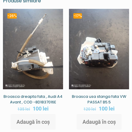
Produse similare
-26%
-17%
Broasca dreapta fata , Audi A4
Broasca usa stanga fata VW
Avant , COD -8D1837016E
PASSAT B5.5
100
lei
100
lei
135
lei
120
lei
Adaugă în coș
Adaugă în coș