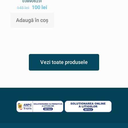
038906231
100
lei
145
lei
Adaugă în coș
Vezi toate produsele