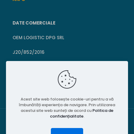
DATE COMERCIALE
OEM LOGISTIC DPG SRL
J20/852/2016
CUI 36399469
Crișcior, Hunedoara
Acest site web folosește cookie-uri pentru a vă
îmbunătăți experiența de navigare. Prin utilizarea
acestui site web sunteți de acord cu
Politica de
confidențialitate
.
© 2026 PubliPiese24. Toate drepturile rezervate.