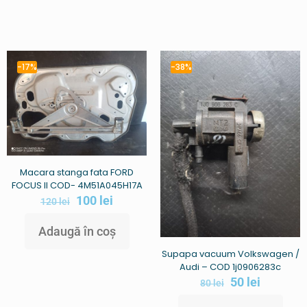
-17%
-38%
Macara stanga fata FORD
FOCUS II COD- 4M51A045H17A
100
lei
120
lei
Adaugă în coș
Supapa vacuum Volkswagen /
Audi – COD 1j0906283c
50
lei
80
lei