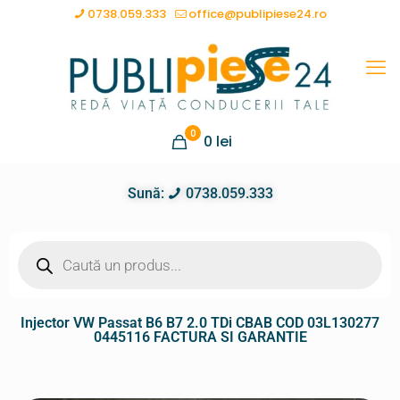
0738.059.333
office@publipiese24.ro
0
0
lei
Sună:
0738.059.333
Injector VW Passat B6 B7 2.0 TDi CBAB COD 03L130277
0445116 FACTURA SI GARANTIE