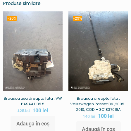
Produse similare
-20%
-29%
Broasca usa dreapta fata , VW
Broasca dreapta fata ,
PASAAT B5.5
Volkswagen Passat B6 ,2005-
2010, COD – 3C1837016A
100
lei
125
lei
100
lei
140
lei
Adaugă în coș
Adaugă în coș