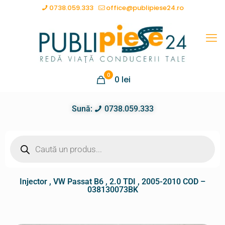
0738.059.333
office@publipiese24.ro
0
0
lei
Sună:
0738.059.333
Injector , VW Passat B6 , 2.0 TDI , 2005-2010 COD –
038130073BK