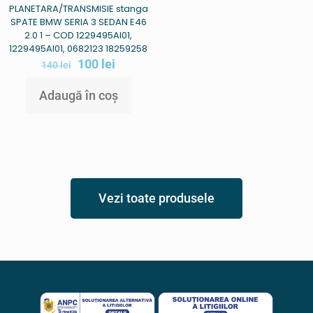
PLANETARA/TRANSMISIE stanga
SPATE BMW SERIA 3 SEDAN E46
2.0 1 – COD 1229495AI01,
1229495AI01, 0682123 18259258
100
lei
140
lei
Adaugă în coș
Vezi toate produsele