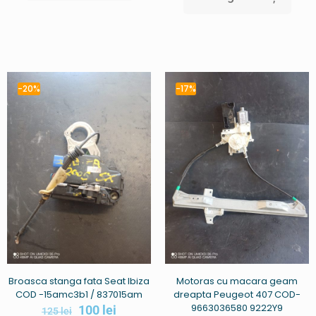
-20%
-17%
Broasca stanga fata Seat Ibiza
Motoras cu macara geam
COD -15amc3b1 / 837015am
dreapta Peugeot 407 COD-
9663036580 9222Y9
100
lei
125
lei