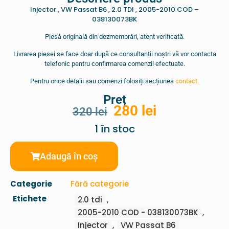
Injector , VW Passat B6 , 2.0 TDI , 2005-2010 COD –
038130073BK
Piesă originală din dezmembrări, atent verificată.
Livrarea piesei se face doar după ce consultanții noștri vă vor contacta
telefonic pentru confirmarea comenzii efectuate.
Pentru orice detalii sau comenzi folosiți secțiunea
contact.
Preț
280
lei
320
lei
1 în stoc
Adaugă în coș
Categorie
Fără categorie
Etichete
2.0 tdi
,
2005-2010 COD - 038130073BK
,
Injector
,
VW Passat B6