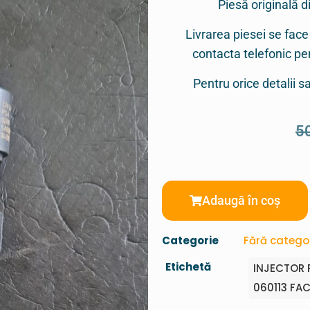
Piesă originală d
Livrarea piesei se face
contacta telefonic p
Pentru orice detalii 
5
Adaugă în coș
Categorie
Fără catego
Etichetă
INJECTOR 
060113 FA