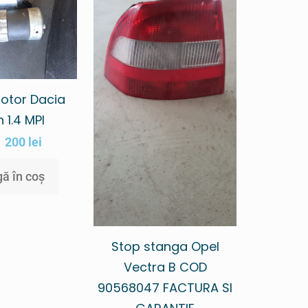
otor Dacia
 1.4 MPI
200
lei
ă în coș
Stop stanga Opel
Vectra B COD
90568047 FACTURA SI