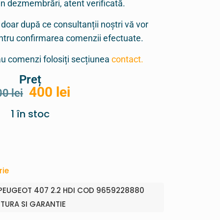
in dezmembrări, atent verificată.
 doar după ce consultanții noștri vă vor
entru confirmarea comenzii efectuate.
sau comenzi folosiți secțiunea
contact.
Preț
400
lei
00
lei
1 în stoc
rie
PEUGEOT 407 2.2 HDI COD 9659228880
CTURA SI GARANTIE