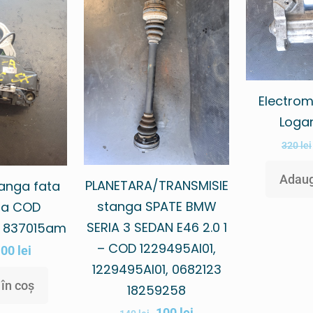
Electrom
Logan
320
lei
Adaug
PLANETARA/TRANSMISIE
anga fata
stanga SPATE BMW
iza COD
SERIA 3 SEDAN E46 2.0 1
/ 837015am
– COD 1229495AI01,
100
lei
1229495AI01, 0682123
în coș
18259258
100
lei