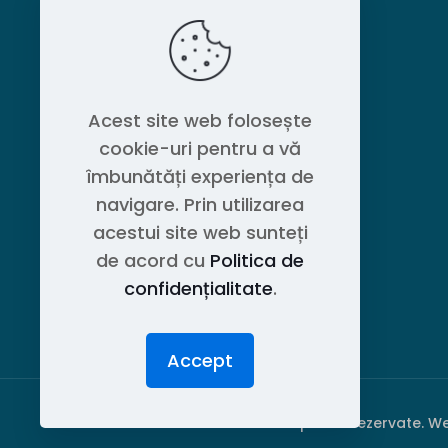
MAGAZIN
Politica de confidențialitate
Acest site web folosește
cookie-uri pentru a vă
Contact OEM LOGISTIC DPG
îmbunătăți experiența de
navigare. Prin utilizarea
acestui site web sunteți
de acord cu
Politica de
confidențialitate
.
Accept
© 2026 PubliPiese24. Toate drepturile rezervate. W