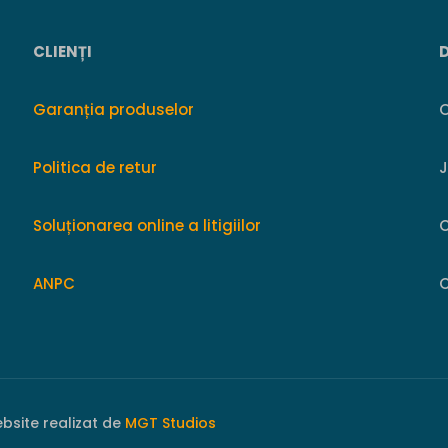
CLIENȚI
Garanția produselor
O
Politica de retur
Soluționarea online a litigiilor
ANPC
C
ebsite realizat de
MGT Studios