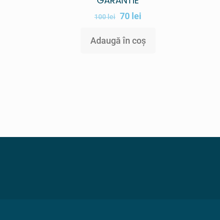
GARANTIE
70
lei
100
lei
Adaugă în coș