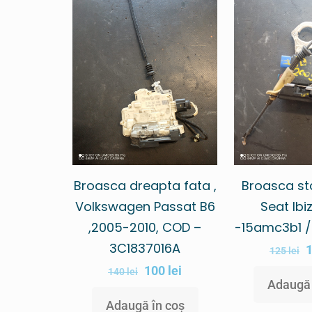
Broasca dreapta fata ,
Broasca st
Volkswagen Passat B6
Seat Ib
,2005-2010, COD –
-15amc3b1 
3C1837016A
125
lei
100
lei
140
lei
Adaugă 
Adaugă în coș