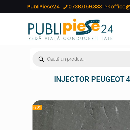
PubliPiese24
0738.059.333
office@
INJECTOR PEUGEOT 4
-20%