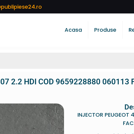
publipiese24.ro
Acasa
Produse
R
07 2.2 HDI COD 9659228880 060113 
De
INJECTOR PEUGEOT 4
FAC