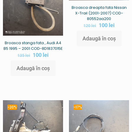
Broasca dreapta fata Nissan
X-Trail (2001-2007) COD-
80552aa200
100
lei
120
lei
Adaugă în coș
Broasca stanga fata , Audi A4
B5 1995 – 2001 COD-8D1837015E
100
lei
135
lei
Adaugă în coș
-20%
-17%