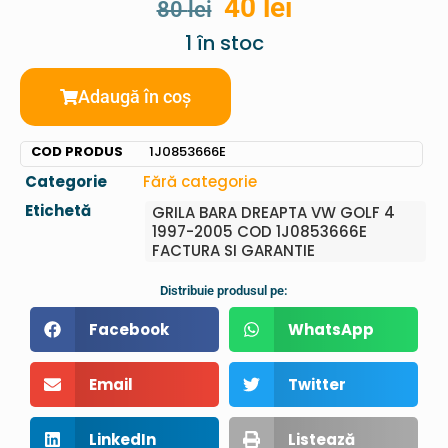
40
lei
80
lei
1 în stoc
Adaugă în coș
COD PRODUS
1J0853666E
Categorie
Fără categorie
Etichetă
GRILA BARA DREAPTA VW GOLF 4
1997-2005 COD 1J0853666E
FACTURA SI GARANTIE
Distribuie produsul pe:
Facebook
WhatsApp
Email
Twitter
LinkedIn
Listează