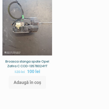
Broasca stanga spate Opel
Zafira C COD-13578024YT
100
lei
120
lei
Adaugă în coș