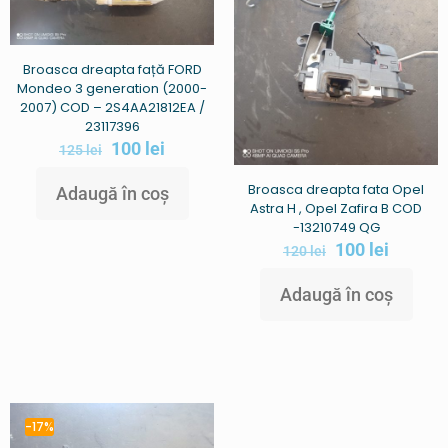
Broasca dreapta față FORD
Mondeo 3 generation (2000-
2007) COD – 2S4AA21812EA /
23117396
100
lei
125
lei
Broasca dreapta fata Opel
Adaugă în coș
Astra H , Opel Zafira B COD
-13210749 QG
100
lei
120
lei
Adaugă în coș
-17%