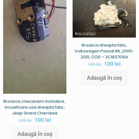
Broasca dreapta fata ,
Volkswagen Passat B6 ,2005-
2010, COD – 3C1837016A
100
lei
140
lei
Adaugă în coș
Broasca ,mecanism inchidere ,
incuietoare usa dreapta fata ,
Jeep Grand Cherokee
100
lei
135
lei
Adaugă în coș