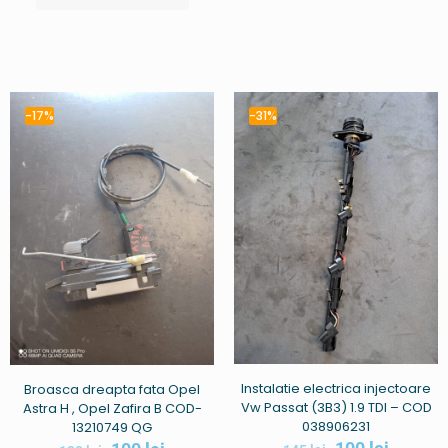
-17%
-31%
Instalatie electrica injectoare
Broasca dreapta fata Opel
Vw Passat (3B3) 1.9 TDI – COD
Astra H , Opel Zafira B COD-
038906231
13210749 QG