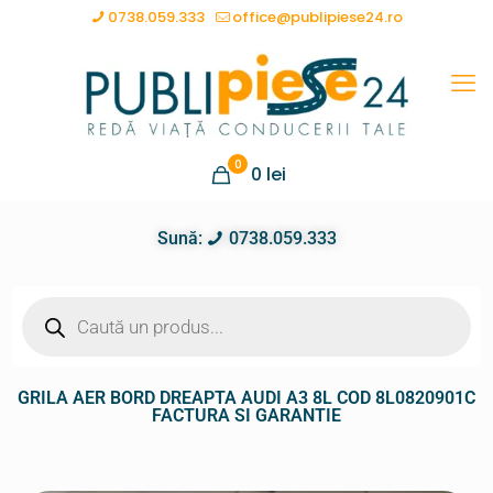
0738.059.333
office@publipiese24.ro
0
0
lei
Sună:
0738.059.333
GRILA AER BORD DREAPTA AUDI A3 8L COD 8L0820901C
FACTURA SI GARANTIE