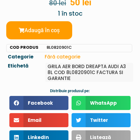
50
lei
80
lei
1 în stoc
Adaugă în coș
COD PRODUS
8L0820901C
Categorie
Fără categorie
Etichetă
GRILA AER BORD DREAPTA AUDI A3
8L COD 8L0820901C FACTURA SI
GARANTIE
Distribuie produsul pe:
Facebook
WhatsApp
Email
Twitter
LinkedIn
Listează