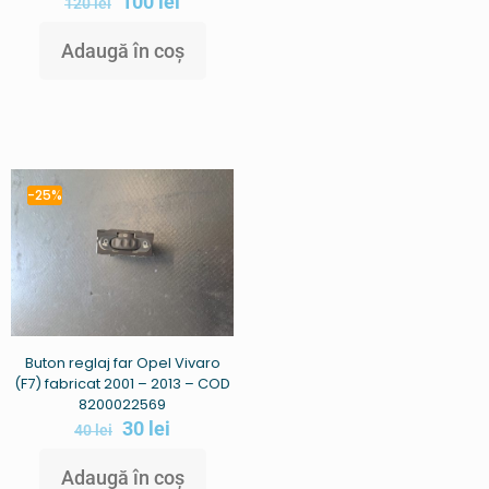
100
lei
120
lei
Adaugă în coș
-25%
Buton reglaj far Opel Vivaro
(F7) fabricat 2001 – 2013 – COD
8200022569
30
lei
40
lei
Adaugă în coș