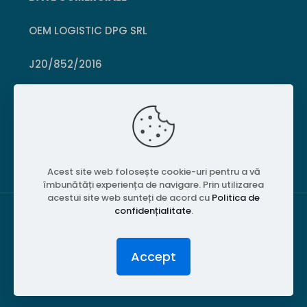
OEM LOGISTIC DPG SRL
J20/852/2016
CUI 36399469
Crișcior, Hunedoara
Acest site web folosește cookie-uri pentru a vă
îmbunătăți experiența de navigare. Prin utilizarea
acestui site web sunteți de acord cu
Politica de
confidențialitate
.
© 2026 PubliPiese24. Toate drepturile rezervate.
Accept
Website realizat de
MGT Studios