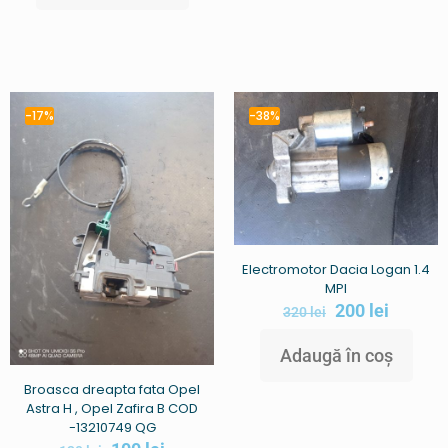
-17%
-38%
Electromotor Dacia Logan 1.4
MPI
200
lei
320
lei
Adaugă în coș
Broasca dreapta fata Opel
Astra H , Opel Zafira B COD
-13210749 QG