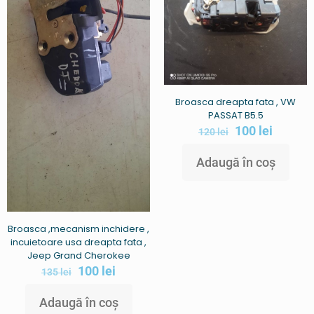
Broasca dreapta fata , VW
PASSAT B5.5
100
lei
120
lei
Adaugă în coș
Broasca ,mecanism inchidere ,
incuietoare usa dreapta fata ,
Jeep Grand Cherokee
100
lei
135
lei
Adaugă în coș