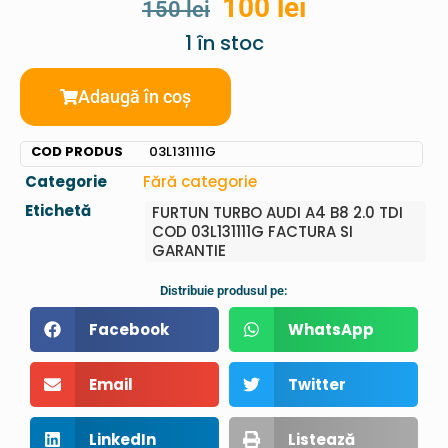
100
lei
150
lei
1 în stoc
Adaugă în coș
COD PRODUS
03L131111G
Categorie
Fără categorie
Etichetă
FURTUN TURBO AUDI A4 B8 2.0 TDI
COD 03L131111G FACTURA SI
GARANTIE
Distribuie produsul pe:
Facebook
WhatsApp
Email
Twitter
LinkedIn
Listează