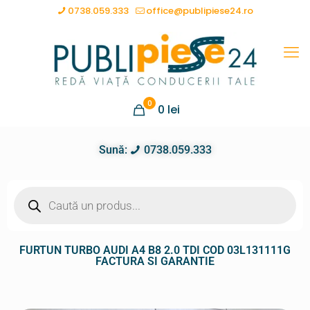
0738.059.333
office@publipiese24.ro
0
0
lei
Sună:
0738.059.333
FURTUN TURBO AUDI A4 B8 2.0 TDI COD 03L131111G
FACTURA SI GARANTIE