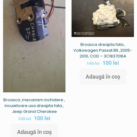
Broasca dreapta fata ,
Volkswagen Passat B6 ,2005-
2010, COD – 3C1837016A
100
lei
140
lei
Adaugă în coș
Broasca ,mecanism inchidere ,
incuietoare usa dreapta fata ,
Jeep Grand Cherokee
100
lei
135
lei
Adaugă în coș