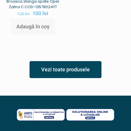
Broasca stanga spate Opel
Zafira C COD-13578024YT
100
lei
120
lei
Adaugă în coș
Vezi toate produsele