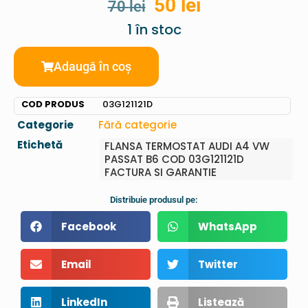
50
lei
70
lei
1 în stoc
Adaugă în coș
COD PRODUS
03G121121D
Categorie
Fără categorie
Etichetă
FLANSA TERMOSTAT AUDI A4 VW
PASSAT B6 COD 03G121121D
FACTURA SI GARANTIE
Distribuie produsul pe:
Facebook
WhatsApp
Email
Twitter
LinkedIn
Listează