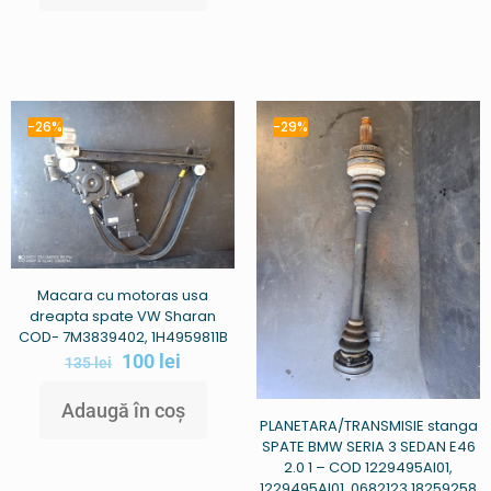
-26%
-29%
Macara cu motoras usa
dreapta spate VW Sharan
COD- 7M3839402, 1H4959811B
100
lei
135
lei
Adaugă în coș
PLANETARA/TRANSMISIE stanga
SPATE BMW SERIA 3 SEDAN E46
2.0 1 – COD 1229495AI01,
1229495AI01, 0682123 18259258