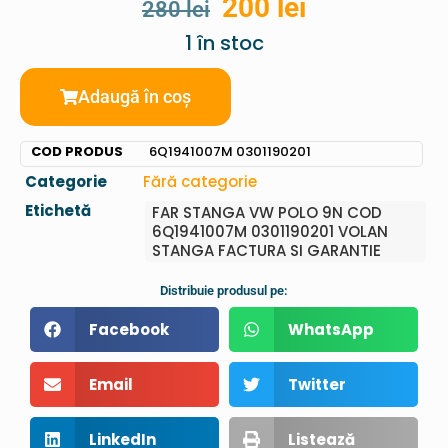
200
lei
280
lei
1 în stoc
Adaugă în coș
COD PRODUS
6Q1941007M 0301190201
Categorie
Fără categorie
Etichetă
FAR STANGA VW POLO 9N COD
6Q1941007M 0301190201 VOLAN
STANGA FACTURA SI GARANTIE
Distribuie produsul pe:
Facebook
WhatsApp
Email
Twitter
LinkedIn
Listează