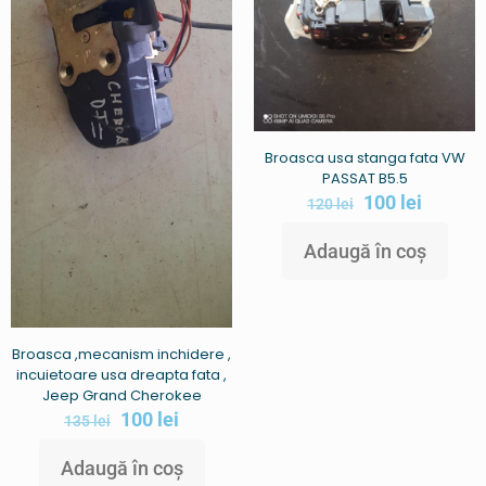
Broasca usa stanga fata VW
PASSAT B5.5
100
lei
120
lei
Adaugă în coș
Broasca ,mecanism inchidere ,
incuietoare usa dreapta fata ,
Jeep Grand Cherokee
100
lei
135
lei
Adaugă în coș