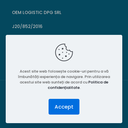
OEM LOGISTIC DPG SRL
J20/852/2016
CUI 36399469
Crișcior, Hunedoara
Acest site web folosește cookie-uri pentru a vă
îmbunătăți experiența de navigare. Prin utilizarea
acestui site web sunteți de acord cu
Politica de
confidențialitate
.
© 2026 PubliPiese24. Toate drepturile rezervate.
Accept
Website realizat de
MGT Studios