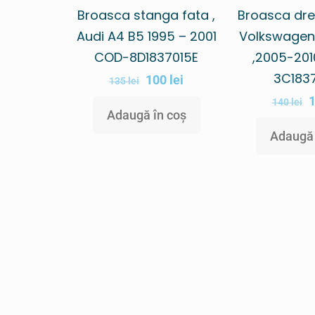
Broasca stanga fata ,
Broasca dre
Audi A4 B5 1995 – 2001
Volkswagen
COD-8D1837015E
,2005-201
3C183
100
lei
135
lei
140
lei
Adaugă în coș
Adaugă 