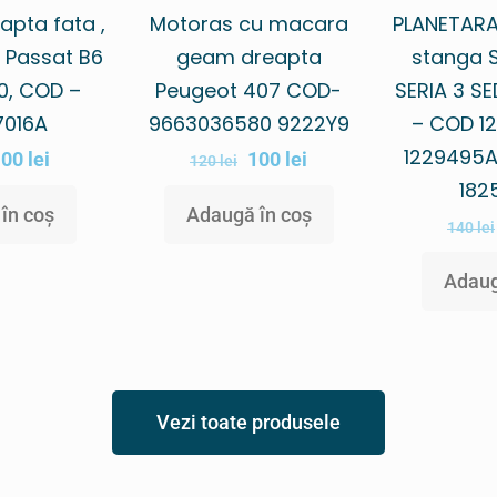
PLANETARA
apta fata ,
Motoras cu macara
stanga 
 Passat B6
geam dreapta
SERIA 3 SE
0, COD –
Peugeot 407 COD-
– COD 12
7016A
9663036580 9222Y9
1229495AI
100
lei
100
lei
120
lei
182
în coș
Adaugă în coș
140
lei
Adaug
Vezi toate produsele