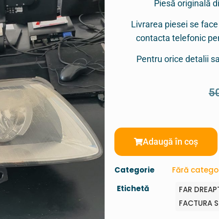
Piesă originală d
Livrarea piesei se face
contacta telefonic p
Pentru orice detalii 
5
Adaugă în coș
Categorie
Fără catego
Etichetă
FAR DREAP
FACTURA S