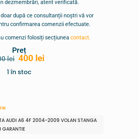
in dezmembrări, atent verificată.
 doar după ce consultanții noștri vă vor
entru confirmarea comenzii efectuate.
sau comenzi folosiți secțiunea
contact.
Preț
400
lei
00
lei
1 în stoc
rie
TA AUDI A6 4F 2004-2009 VOLAN STANGA
I GARANTIE