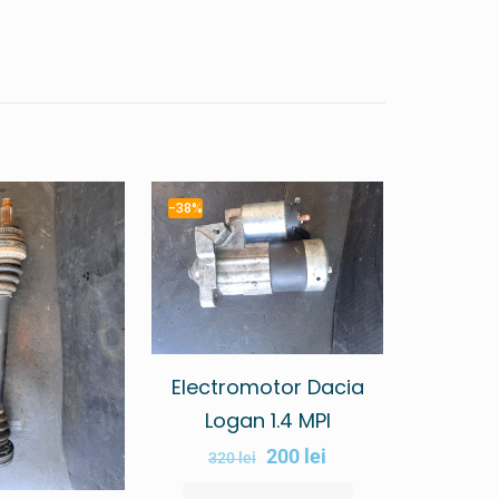
-38%
Electromotor Dacia
Logan 1.4 MPI
200
lei
320
lei