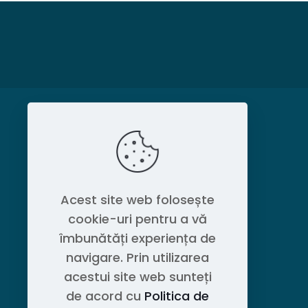
MAGAZIN
Politica de confidențialitate
Acest site web folosește
cookie-uri pentru a vă
Contact OEM LOGISTIC DPG
îmbunătăți experiența de
navigare. Prin utilizarea
acestui site web sunteți
de acord cu
Politica de