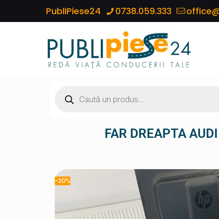
PubliPiese24
0738.059.333
office@
FAR DREAPTA AUDI
-20%