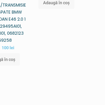
Adaugă în coș
/TRANSMISIE
SPATE BMW
DAN E46 2.0 1
29495AI01,
01, 0682123
59258
100
lei
ă în coș