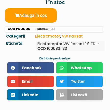
1 în stoc
Adaugă în coș
COD PRODUS
1005831133
Categorii
Electromotor
,
VW Passat
Etichetă
Electromotor VW Passat 1.9 TDI -
COD 1005831133
Distribuie produsul pe:
Facebook
WhatsApp
Email
Twitter
LinkedIn
Listează