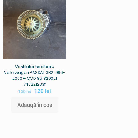
Ventilator habitaclu
Volkswagen PASSAT 3B2 1996-
2000 – COD 8d1820021
740221233f
120
lei
150
lei
Adaugă în coș