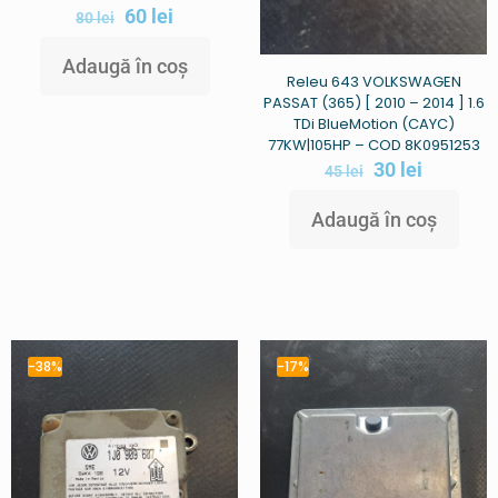
60
lei
80
lei
Adaugă în coș
Releu 643 VOLKSWAGEN
PASSAT (365) [ 2010 – 2014 ] 1.6
TDi BlueMotion (CAYC)
77KW|105HP – COD 8K0951253
30
lei
45
lei
Adaugă în coș
-38%
-17%