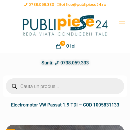
0738.059.333
office@publipiese24.ro
0
0
lei
Sună:
0738.059.333
Electromotor VW Passat 1.9 TDI – COD 1005831133