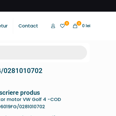
0
0
etur
Contact
0
lei
FG/0281010702
scriere produs
tor motor VW Golf 4 -COD
6019FG/0281010702