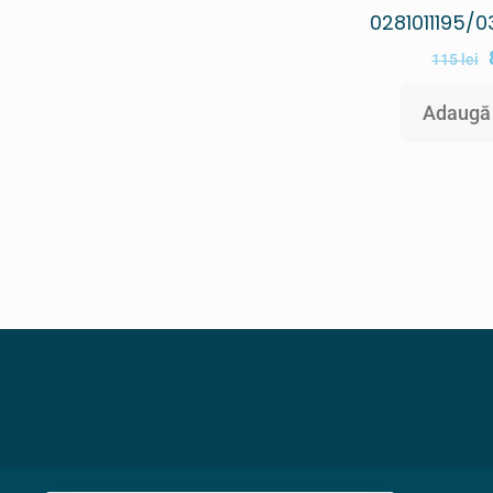
0281011195/
115
lei
Adaugă 