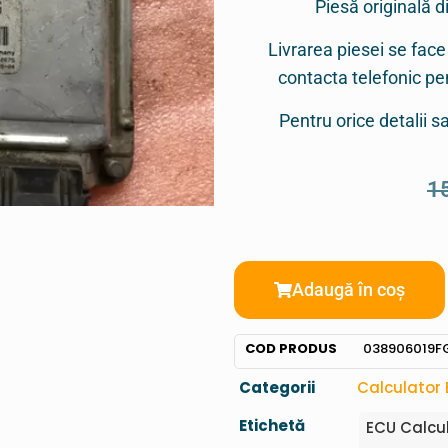
Piesă originală d
Livrarea piesei se face
contacta telefonic p
Pentru orice detalii 
1
Adaugă în coș
COD PRODUS
038906019F
Categorii
Calculator
Etichetă
ECU Calcu