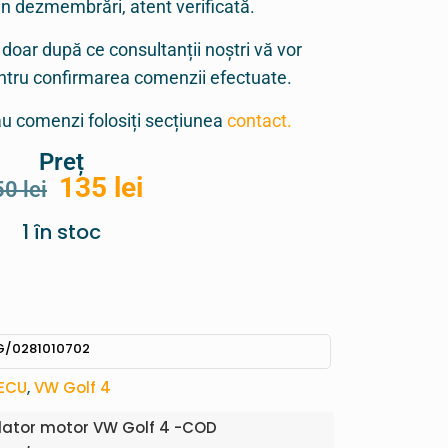
in dezmembrări, atent verificată.
 doar după ce consultanții noștri vă vor
entru confirmarea comenzii efectuate.
sau comenzi folosiți secțiunea
contact.
Preț
135
lei
50
lei
1 în stoc
G/0281010702
 ECU
,
VW Golf 4
lator motor VW Golf 4 -COD