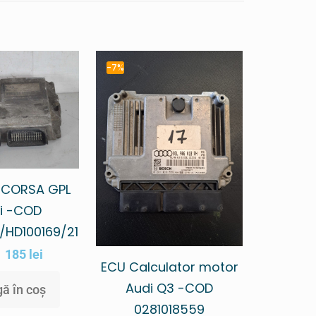
-7%
 CORSA GPL
i -COD
/HD100169/21
185
lei
ECU Calculator motor
Audi Q3 -COD
ă în coș
0281018559