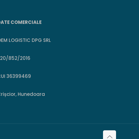
DATE COMERCIALE
EM LOGISTIC DPG SRL
J20/852/2016
CUI 36399469
rișcior, Hunedoara