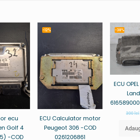
-12%
-38%
ECU OPEL
Land
616589000
300
lei
tor ecu
ECU Calculator motor
n Golf 4
Peugeot 306 -COD
Adaug
05) -COD
0261206861