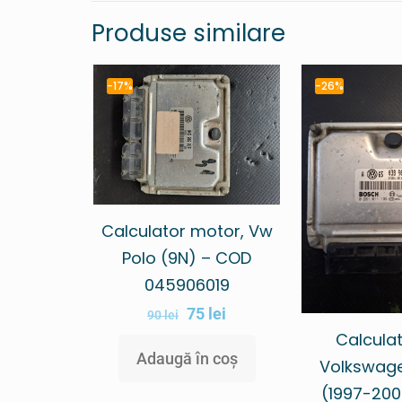
Produse similare
-17%
-26%
Calculator motor, Vw
Polo (9N) – COD
045906019
75
lei
90
lei
Calcula
Adaugă în coș
Volkswage
(1997-20