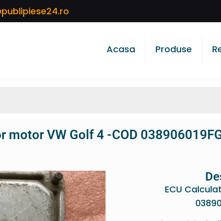
publipiese24.ro
Acasa
Produse
R
or motor VW Golf 4 -COD 038906019
De
ECU Calcula
03890