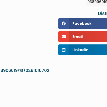
038906019
Dist
Facebook
Email
LinkedIn
38906019FG/0281010702