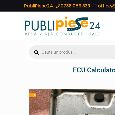
PubliPiese24
0738.059.333
office@
ECU Calculat
-10%