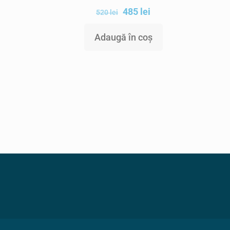
485
lei
520
lei
Adaugă în coș