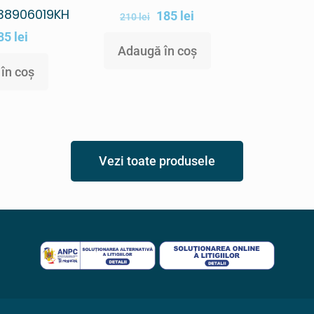
038906019KH
185
lei
210
lei
85
lei
Adaugă în coș
în coș
Vezi toate produsele