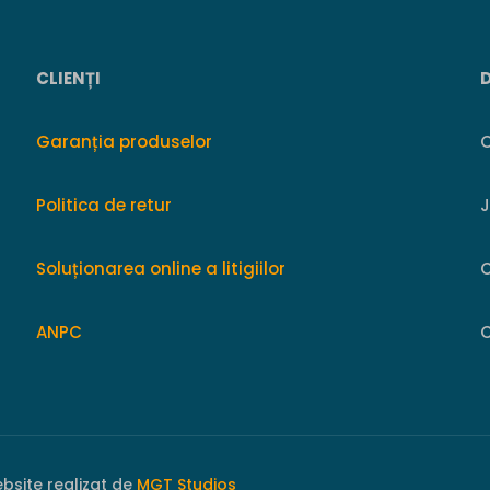
CLIENȚI
Garanția produselor
O
Politica de retur
Soluționarea online a litigiilor
ANPC
C
ebsite realizat de
MGT Studios