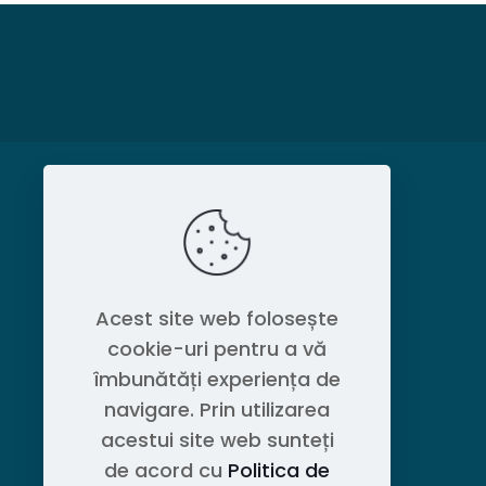
MAGAZIN
Politica de confidențialitate
Acest site web folosește
cookie-uri pentru a vă
Contact OEM LOGISTIC DPG
îmbunătăți experiența de
navigare. Prin utilizarea
acestui site web sunteți
de acord cu
Politica de