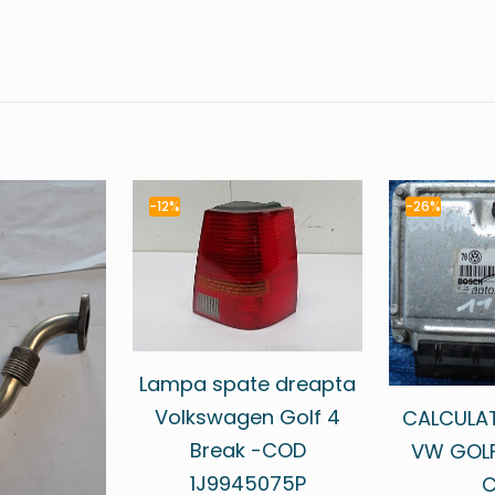
-12%
-26%
Lampa spate dreapta
Volkswagen Golf 4
CALCULA
Break -COD
VW GOLF 
1J9945075P