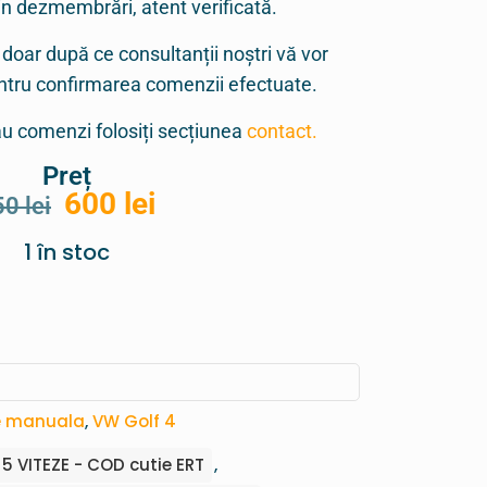
in dezmembrări, atent verificată.
 doar după ce consultanții noștri vă vor
entru confirmarea comenzii efectuate.
sau comenzi folosiți secțiunea
contact.
Preț
600
lei
50
lei
1 în stoc
ze manuala
,
VW Golf 4
5 VITEZE - COD cutie ERT
,