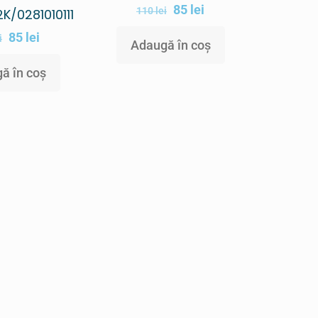
85
lei
110
lei
K/0281010111
85
lei
i
Adaugă în coș
ă în coș