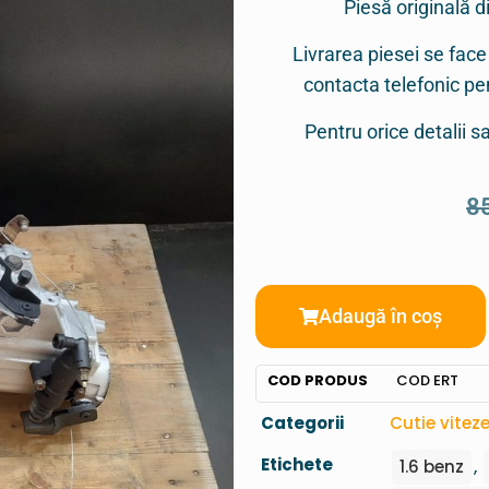
Piesă originală d
Livrarea piesei se face
contacta telefonic p
Pentru orice detalii 
8
Adaugă în coș
COD PRODUS
COD ERT
Categorii
Cutie vite
Etichete
1.6 benz
,