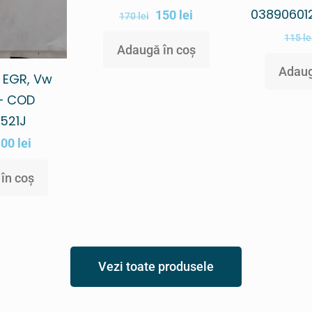
038906012
150
lei
170
lei
115
le
Adaugă în coș
Adaug
 EGR, Vw
 – COD
1521J
100
lei
în coș
Vezi toate produsele