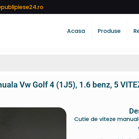
publipiese24.ro
Acasa
Produse
R
nuala Vw Golf 4 (1J5), 1.6 benz, 5 VIT
De
Cutie de viteze manuala