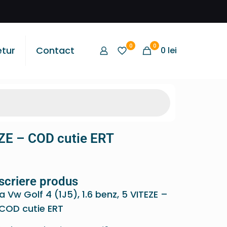
0
0
etur
Contact
0
lei
EZE – COD cutie ERT
scriere produs
 Vw Golf 4 (1J5), 1.6 benz, 5 VITEZE –
COD cutie ERT