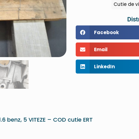
Cutie de v
Dist
Facebook
Email
LinkedIn
1.6 benz, 5 VITEZE – COD cutie ERT