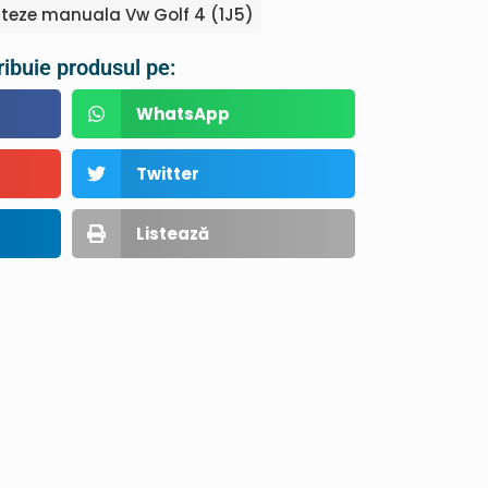
iteze manuala Vw Golf 4 (1J5)
ribuie produsul pe:
WhatsApp
Twitter
Listează