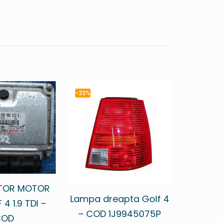
-23%
TOR MOTOR
Lampa dreapta Golf 4
4 1.9 TDI –
– COD 1J9945075P
COD