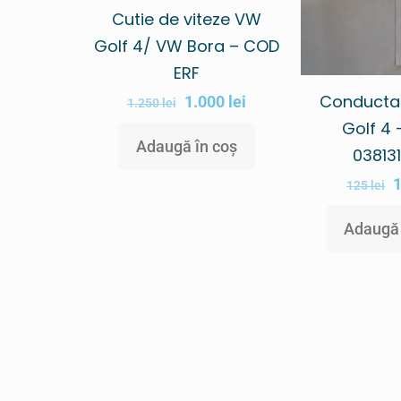
Cutie de viteze VW
Golf 4/ VW Bora – COD
ERF
Conducta
1.000
lei
1.250
lei
Golf 4
Adaugă în coș
03813
125
lei
Adaugă 