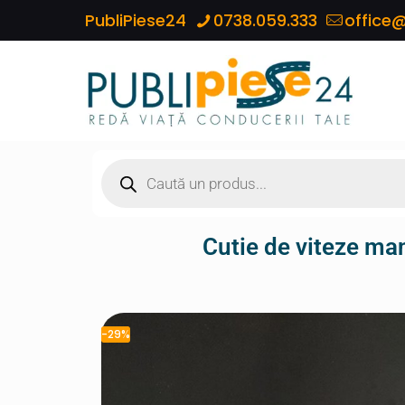
PubliPiese24
0738.059.333
office@
Cutie de viteze ma
-29%