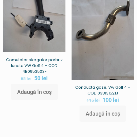
Comutator stergator parbriz
luneta VW Golf 4 – COD
4B0953503F
50
lei
65
lei
Conducta gaze, Vw Golf 4 –
Adaugă în coș
COD 038131521J
100
lei
115
lei
Adaugă în coș