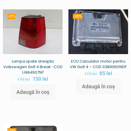
-12%
-26%
ECU Calculator motor pentru
Lampa spate dreapta
VW Golf 4 – COD 038906019DF
Volkswagen Golf 4 Break -COD
1J9945075P
85
lei
115
lei
150
lei
170
lei
Adaugă în coș
Adaugă în coș
-23%