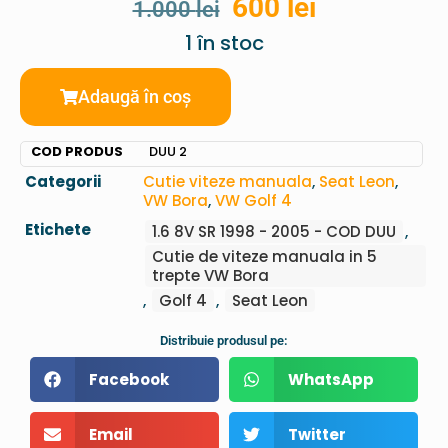
600
lei
1.000
lei
1 în stoc
Adaugă în coș
COD PRODUS
DUU 2
Categorii
Cutie viteze manuala
,
Seat Leon
,
VW Bora
,
VW Golf 4
Etichete
1.6 8V SR 1998 - 2005 - COD DUU
,
Cutie de viteze manuala in 5
trepte VW Bora
,
Golf 4
,
Seat Leon
Distribuie produsul pe:
Facebook
WhatsApp
Email
Twitter