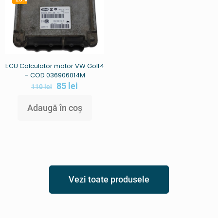
ECU Calculator motor VW Golf4
– COD 036906014M
85
lei
110
lei
Adaugă în coș
Vezi toate produsele