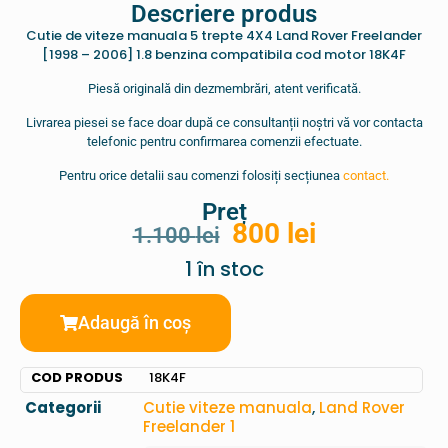
Descriere produs
Cutie de viteze manuala 5 trepte 4X4 Land Rover Freelander
[1998 – 2006] 1.8 benzina compatibila cod motor 18K4F
Piesă originală din dezmembrări, atent verificată.
Livrarea piesei se face doar după ce consultanții noștri vă vor contacta
telefonic pentru confirmarea comenzii efectuate.
Pentru orice detalii sau comenzi folosiți secțiunea
contact.
Preț
800
lei
1.100
lei
1 în stoc
Adaugă în coș
COD PRODUS
18K4F
Categorii
Cutie viteze manuala
,
Land Rover
Freelander 1