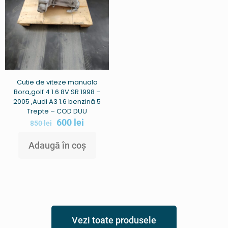
Cutie de viteze manuala
Bora,golf 4 1.6 8V SR 1998 –
2005 ,Audi A3 1.6 benzină 5
Trepte – COD DUU
600
lei
850
lei
Adaugă în coș
Vezi toate produsele