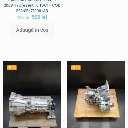
2008-In prezent,1.6 TDCI – COD
RF2N1R-7F096-AB
500
lei
720
lei
Adaugă în coș
-50%
-50%