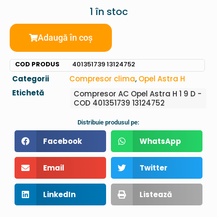
1 în stoc
Adaugă în coș
COD PRODUS
401351739 13124752
Categorii
Compresor clima
,
Opel Astra H
Etichetă
Compresor AC Opel Astra H 1 9 D -
COD 401351739 13124752
Distribuie produsul pe:
Facebook
WhatsApp
Email
Twitter
LinkedIn
Listează