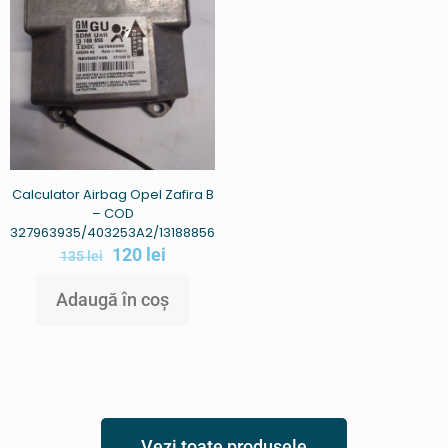
Calculator Airbag Opel Zafira B
– COD
327963935/403253A2/13188856
120
lei
135
lei
Adaugă în coș
Vezi toate produsele