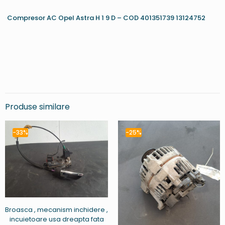
Compresor AC Opel Astra H 1 9 D – COD 401351739 13124752
Produse similare
-33%
-25%
Broasca , mecanism inchidere ,
incuietoare usa dreapta fata