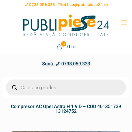
0738.059.333
office@publipiese24.ro
0
0
lei
Sună:
0738.059.333
Compresor AC Opel Astra H 1 9 D – COD 401351739
13124752