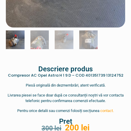
Descriere produs
Compresor AC Opel Astra H 1 9 D – COD 401351739 13124752
Piesă originală din dezmembrări, atent verificată.
Livrarea piesei se face doar după ce consultanții noștri vă vor contacta
telefonic pentru confirmarea comenzii efectuate.
Pentru orice detalii sau comenzi folosiți secțiunea
contact.
Preț
200
lei
300
lei