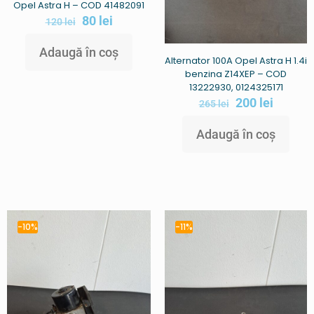
Opel Astra H – COD 41482091
80
lei
120
lei
Adaugă în coș
Alternator 100A Opel Astra H 1.4i
benzina Z14XEP – COD
13222930, 0124325171
200
lei
265
lei
Adaugă în coș
-10%
-11%