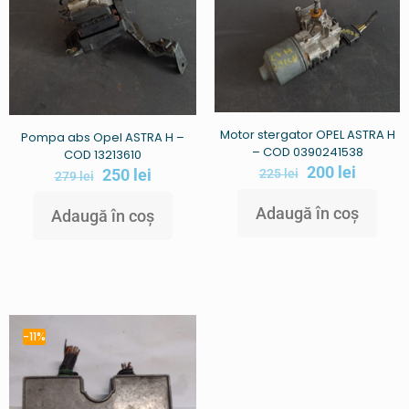
Motor stergator OPEL ASTRA H
Pompa abs Opel ASTRA H –
– COD 0390241538
COD 13213610
200
lei
250
lei
225
lei
279
lei
Adaugă în coș
Adaugă în coș
-11%