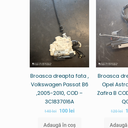
Broasca dreapta fata ,
Broasca dr
Volkswagen Passat B6
Opel Astra
,2005-2010, COD –
Zafira B CO
3C1837016A
Q
100
lei
140
lei
120
lei
Adaugă în coș
Adaugă 