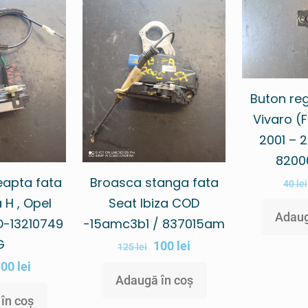
Buton reg
Vivaro (F
2001 – 
8200
eapta fata
Broasca stanga fata
40
lei
 H , Opel
Seat Ibiza COD
Adaug
D-13210749
-15amc3b1 / 837015am
G
100
lei
125
lei
100
lei
Adaugă în coș
în coș