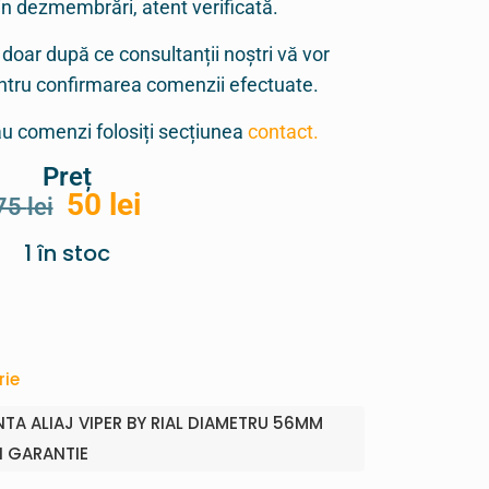
in dezmembrări, atent verificată.
 doar după ce consultanții noștri vă vor
entru confirmarea comenzii efectuate.
sau comenzi folosiți secțiunea
contact.
Preț
50
lei
75
lei
1 în stoc
rie
TA ALIAJ VIPER BY RIAL DIAMETRU 56MM
I GARANTIE