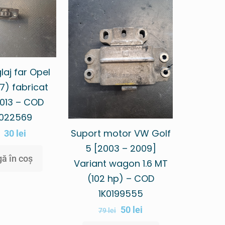
laj far Opel
7) fabricat
2013 – COD
022569
Suport motor VW Golf
30
lei
5 [2003 – 2009]
ă în coș
Variant wagon 1.6 MT
(102 hp) – COD
1K0199555
50
lei
79
lei