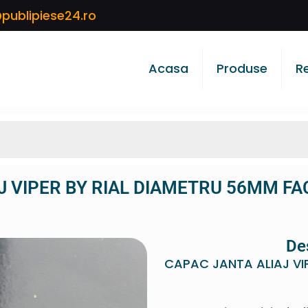
publipiese24.ro
Acasa
Produse
R
J VIPER BY RIAL DIAMETRU 56MM FA
De
CAPAC JANTA ALIAJ VI