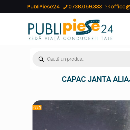
PubliPiese24
0738.059.333
office@
CAPAC JANTA ALIA
-33%