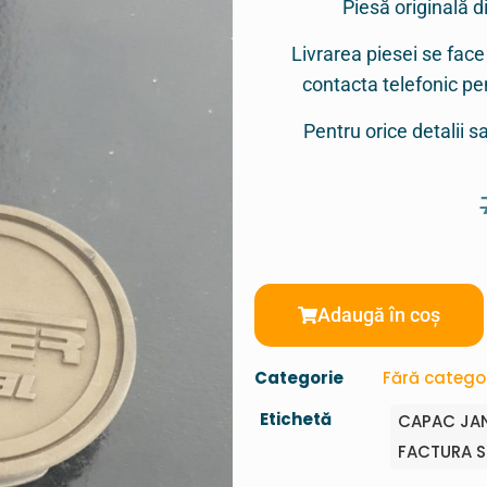
Piesă originală d
Livrarea piesei se face
contacta telefonic p
Pentru orice detalii 
Adaugă în coș
Categorie
Fără catego
Etichetă
CAPAC JAN
FACTURA S