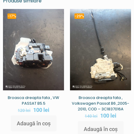
Produse similare
-17%
-29%
Broasca dreapta fata , VW
Broasca dreapta fata ,
PASSAT B5.5
Volkswagen Passat B6 ,2005-
2010, COD – 3C1837016A
100
lei
120
lei
100
lei
140
lei
Adaugă în coș
Adaugă în coș