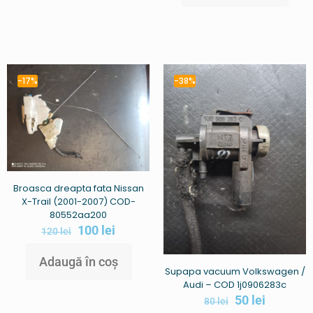
-17%
-38%
Broasca dreapta fata Nissan
X-Trail (2001-2007) COD-
80552aa200
100
lei
120
lei
Adaugă în coș
Supapa vacuum Volkswagen /
Audi – COD 1j0906283c
50
lei
80
lei