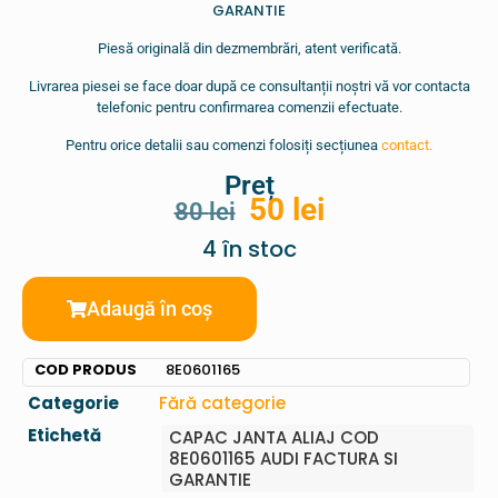
GARANTIE
Piesă originală din dezmembrări, atent verificată.
Livrarea piesei se face doar după ce consultanții noștri vă vor contacta
telefonic pentru confirmarea comenzii efectuate.
Pentru orice detalii sau comenzi folosiți secțiunea
contact.
Preț
50
lei
80
lei
4 în stoc
Adaugă în coș
COD PRODUS
8E0601165
Categorie
Fără categorie
Etichetă
CAPAC JANTA ALIAJ COD
8E0601165 AUDI FACTURA SI
GARANTIE