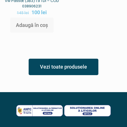
Vw Passat (3B3) 1.9 TDI – COD
038906231
100
lei
145
lei
Adaugă în coș
Vezi toate produsele