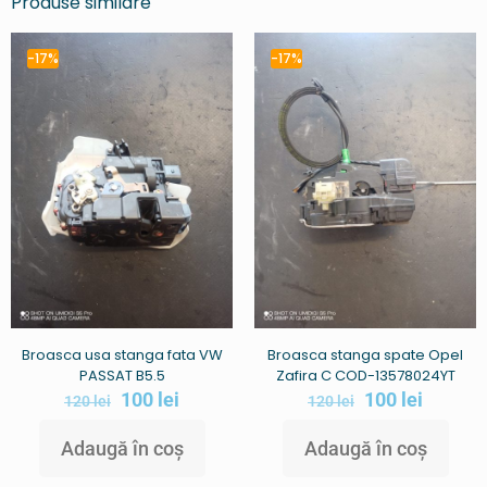
Produse similare
-17%
-17%
Broasca usa stanga fata VW
Broasca stanga spate Opel
PASSAT B5.5
Zafira C COD-13578024YT
100
lei
100
lei
120
lei
120
lei
Adaugă în coș
Adaugă în coș