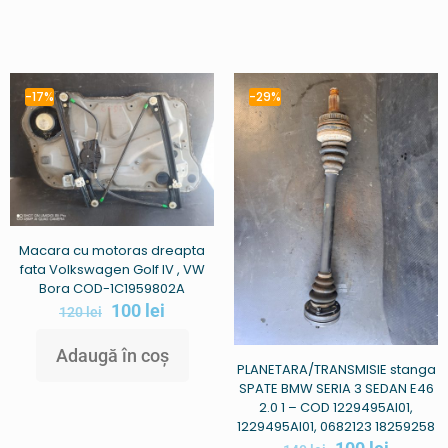
-17%
-29%
Macara cu motoras dreapta
fata Volkswagen Golf IV , VW
Bora COD-1C1959802A
100
lei
120
lei
Adaugă în coș
PLANETARA/TRANSMISIE stanga
SPATE BMW SERIA 3 SEDAN E46
2.0 1 – COD 1229495AI01,
1229495AI01, 0682123 18259258