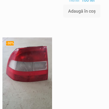
100
lei
140
lei
Adaugă în coș
-30%