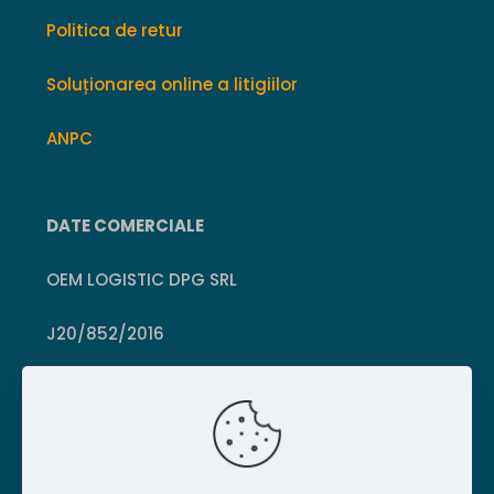
Politica de retur
Soluționarea online a litigiilor
ANPC
DATE COMERCIALE
OEM LOGISTIC DPG SRL
J20/852/2016
CUI 36399469
Crișcior, Hunedoara