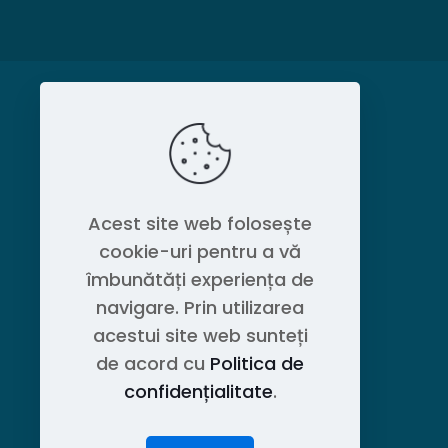
MAGAZIN
Politica de confidențialitate
Acest site web folosește
cookie-uri pentru a vă
Contact OEM LOGISTIC DPG
îmbunătăți experiența de
navigare. Prin utilizarea
acestui site web sunteți
de acord cu
Politica de
confidențialitate
.