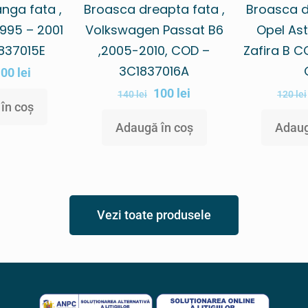
nga fata ,
Broasca dreapta fata ,
Broasca d
1995 – 2001
Volkswagen Passat B6
Opel Ast
837015E
,2005-2010, COD –
Zafira B C
3C1837016A
100
lei
100
lei
140
lei
120
lei
în coș
Adaugă în coș
Adaug
Vezi toate produsele