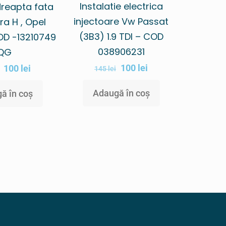
Instalatie electrica
reapta fata
injectoare Vw Passat
ra H , Opel
(3B3) 1.9 TDI – COD
OD -13210749
038906231
QG
100
lei
100
lei
145
lei
Adaugă în coș
ă în coș