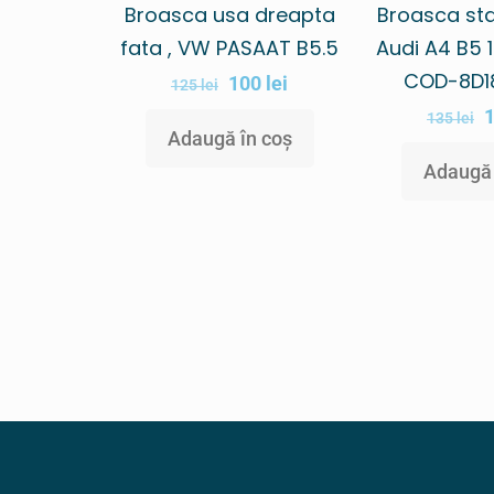
Broasca usa dreapta
Broasca sta
fata , VW PASAAT B5.5
Audi A4 B5 
COD-8D1
100
lei
125
lei
135
lei
Adaugă în coș
Adaugă 