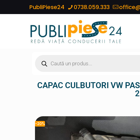
PubliPiese24
0738.059.333
office@
CAPAC CULBUTORI VW PAS
2
-20%