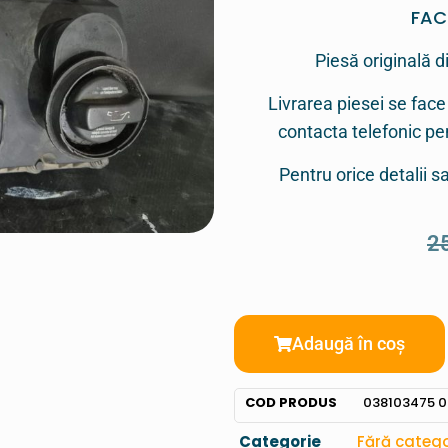
FAC
Piesă originală d
Livrarea piesei se face
contacta telefonic p
Pentru orice detalii 
2
Adaugă în coș
COD PRODUS
038103475 0
Categorie
Fără catego