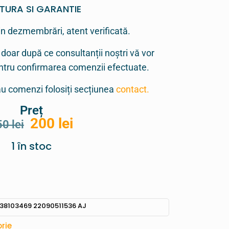
TURA SI GARANTIE
in dezmembrări, atent verificată.
 doar după ce consultanții noștri vă vor
entru confirmarea comenzii efectuate.
sau comenzi folosiți secțiunea
contact.
Preț
200
lei
50
lei
1 în stoc
38103469 22090511536 AJ
rie