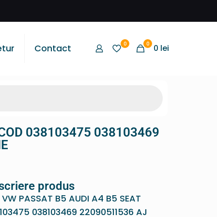
0
0
etur
Contact
0
lei
COD 038103475 038103469
IE
scriere produs
VW PASSAT B5 AUDI A4 B5 SEAT
03475 038103469 22090511536 AJ