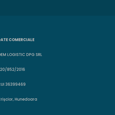
DATE COMERCIALE
EM LOGISTIC DPG SRL
J20/852/2016
CUI 36399469
rișcior, Hunedoara