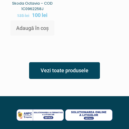
Skoda Octavia – COD
1C0962258J
100
lei
135
lei
Adaugă în coș
Vezi toate produsele