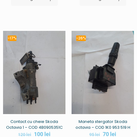
-17%
-26%
Contact cu cheie Skoda
Maneta stergator Skoda
Octavia 1 – COD 4B0905351C
octavia – COD 1K0 953 519 H
100
lei
70
lei
120
lei
95
lei