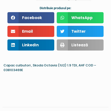
Distribuie produsul pe:
Facebook
WhatsApp
Email
Twitter
LinkedIn
Listează
Capac culbutori , Skoda Octavia (1U2) 1.9 TDI, AHF COD –
038103469E