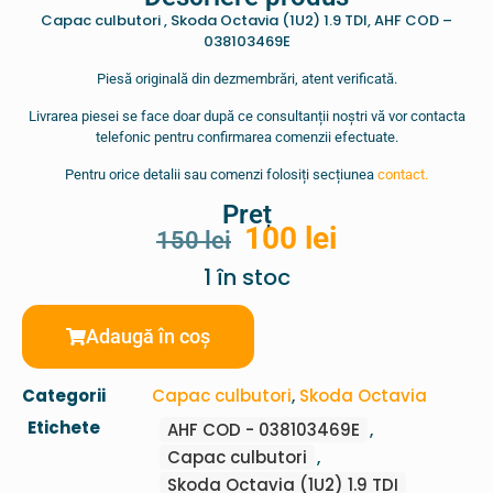
Capac culbutori , Skoda Octavia (1U2) 1.9 TDI, AHF COD –
038103469E
Piesă originală din dezmembrări, atent verificată.
Livrarea piesei se face doar după ce consultanții noștri vă vor contacta
telefonic pentru confirmarea comenzii efectuate.
Pentru orice detalii sau comenzi folosiți secțiunea
contact.
Preț
100
lei
150
lei
1 în stoc
Adaugă în coș
Categorii
Capac culbutori
,
Skoda Octavia
Etichete
AHF COD - 038103469E
,
Capac culbutori
,
Skoda Octavia (1U2) 1.9 TDI