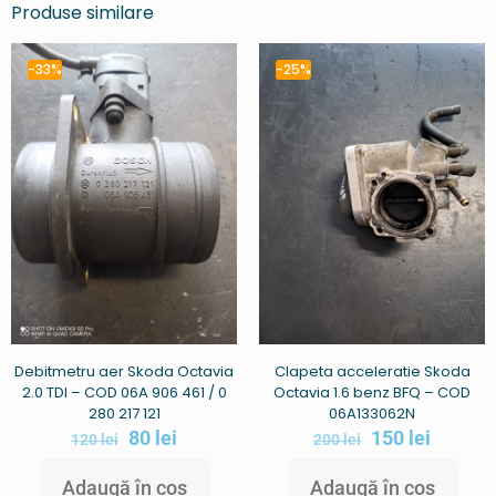
Produse similare
-33%
-25%
Debitmetru aer Skoda Octavia
Clapeta acceleratie Skoda
2.0 TDI – COD 06A 906 461 / 0
Octavia 1.6 benz BFQ – COD
280 217 121
06A133062N
80
lei
150
lei
120
lei
200
lei
Adaugă în coș
Adaugă în coș