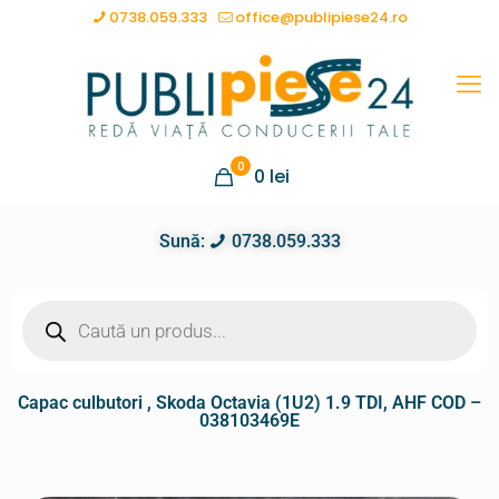
0738.059.333
office@publipiese24.ro
0
0
lei
Sună:
0738.059.333
Capac culbutori , Skoda Octavia (1U2) 1.9 TDI, AHF COD –
038103469E