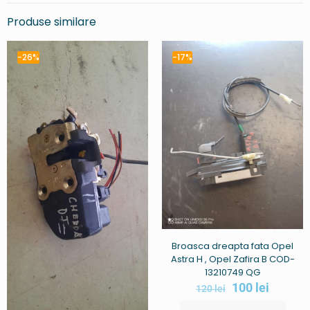
Produse similare
-26%
-17%
Broasca dreapta fata Opel
Astra H , Opel Zafira B COD-
13210749 QG
100
lei
120
lei