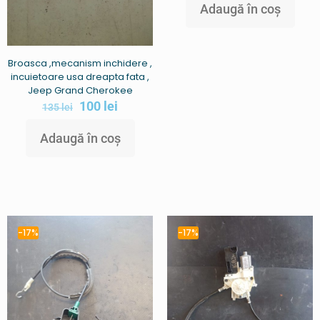
Adaugă în coș
Broasca ,mecanism inchidere ,
incuietoare usa dreapta fata ,
Jeep Grand Cherokee
100
lei
135
lei
Adaugă în coș
-17%
-17%