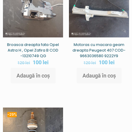
Broasca dreapta fata Opel
Motoras cu macara geam
Astra H , Opel Zafira B COD
dreapta Peugeot 407 COD-
-13210749 QG
9663036580 9222Y9
100
lei
100
lei
120
lei
120
lei
Adaugă în coș
Adaugă în coș
-29%