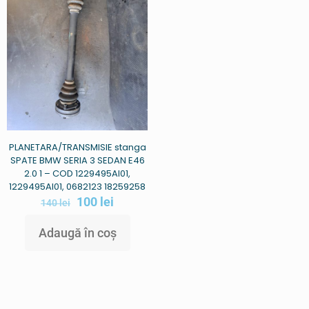
PLANETARA/TRANSMISIE stanga
SPATE BMW SERIA 3 SEDAN E46
2.0 1 – COD 1229495AI01,
1229495AI01, 0682123 18259258
100
lei
140
lei
Adaugă în coș