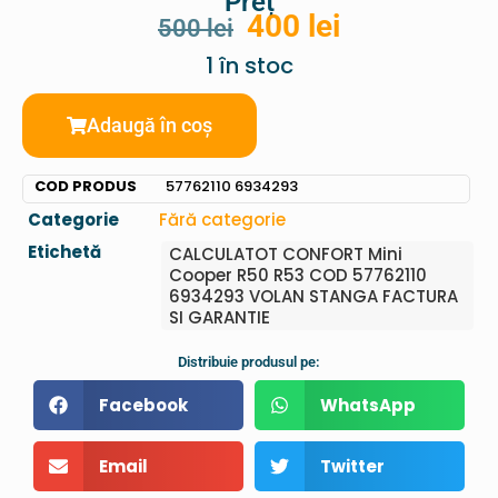
Preț
400
lei
500
lei
1 în stoc
Adaugă în coș
COD PRODUS
57762110 6934293
Categorie
Fără categorie
Etichetă
CALCULATOT CONFORT Mini
Cooper R50 R53 COD 57762110
6934293 VOLAN STANGA FACTURA
SI GARANTIE
Distribuie produsul pe:
Facebook
WhatsApp
Email
Twitter