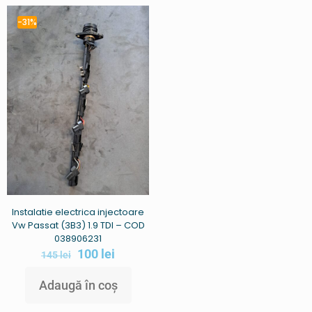
-31%
Instalatie electrica injectoare
Vw Passat (3B3) 1.9 TDI – COD
038906231
100
lei
145
lei
Adaugă în coș