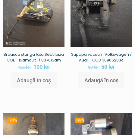
Supapa vacuum Volkswagen /
Broasca stanga fata Seat Ibiza
Audi – COD 1j0906283c
COD -15amc3b1 / 837015am
50
lei
100
lei
80
lei
125
lei
Adaugă în coș
Adaugă în coș
-29%
-38%