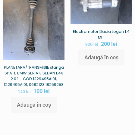
Electromotor Dacia Logan 1.4
MPI
200
lei
320
lei
Adaugă în coș
PLANETARA/TRANSMISIE stanga
SPATE BMW SERIA 3 SEDAN E46
2.0 1 – COD 1229495AI01,
1229495AI01, 0682123 18259258
100
lei
140
lei
Adaugă în coș