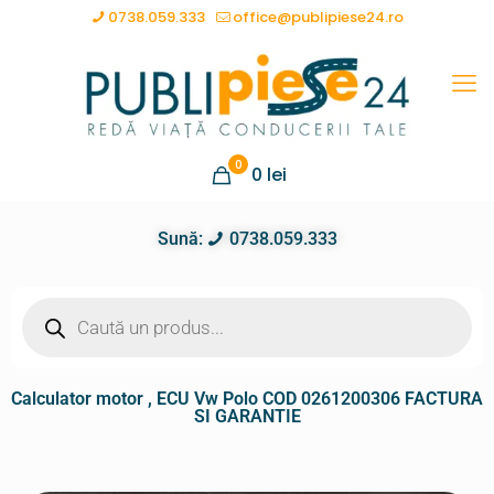
0738.059.333
office@publipiese24.ro
0
0
lei
Sună:
0738.059.333
Calculator motor , ECU Vw Polo COD 0261200306 FACTURA
SI GARANTIE