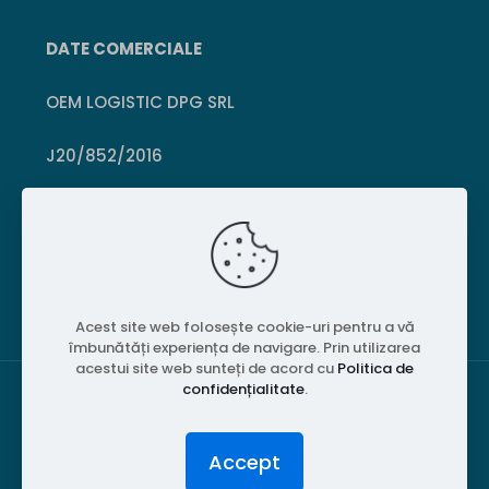
DATE COMERCIALE
OEM LOGISTIC DPG SRL
J20/852/2016
CUI 36399469
Crișcior, Hunedoara
Acest site web folosește cookie-uri pentru a vă
îmbunătăți experiența de navigare. Prin utilizarea
acestui site web sunteți de acord cu
Politica de
confidențialitate
.
© 2026 PubliPiese24. Toate drepturile rezervate.
Accept
Website realizat de
MGT Studios