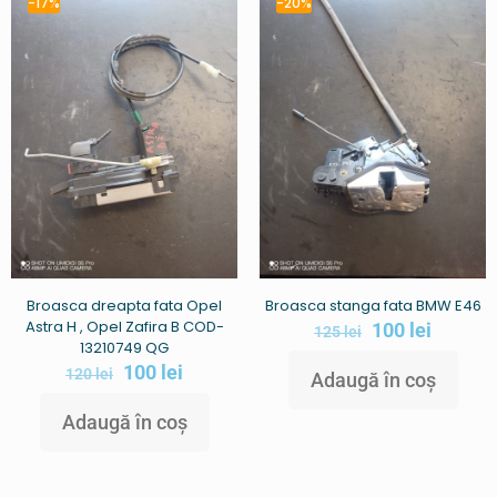
-17%
-20%
Broasca dreapta fata Opel
Broasca stanga fata BMW E46
Astra H , Opel Zafira B COD-
100
lei
125
lei
13210749 QG
100
lei
120
lei
Adaugă în coș
Adaugă în coș