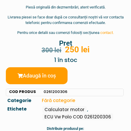
Piesă originală din dezmembrări, atent verificată.
Livrarea piesei se face doar după ce consultanții noștri vă vor contacta
telefonic pentru confirmarea comenzii efectuate.
Pentru orice detalii sau comenzi folosiți secțiunea
contact.
Preț
250
lei
300
lei
1 în stoc
Adaugă în coș
COD PRODUS
0261200306
Categorie
Fără categorie
Etichete
Calculator motor
,
ECU Vw Polo COD 0261200306
Distribuie produsul pe: