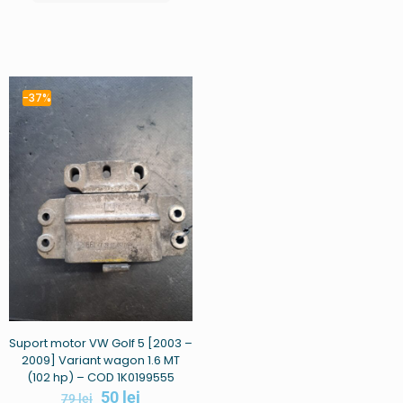
-37%
Suport motor VW Golf 5 [2003 –
2009] Variant wagon 1.6 MT
(102 hp) – COD 1K0199555
50
lei
79
lei