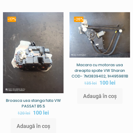
-17%
-26%
Macara cu motoras usa
dreapta spate VW Sharan
COD- 7M3839402, 1H4959811B
100
lei
135
lei
Adaugă în coș
Broasca usa stanga fata VW
PASSAT B5.5
100
lei
120
lei
Adaugă în coș