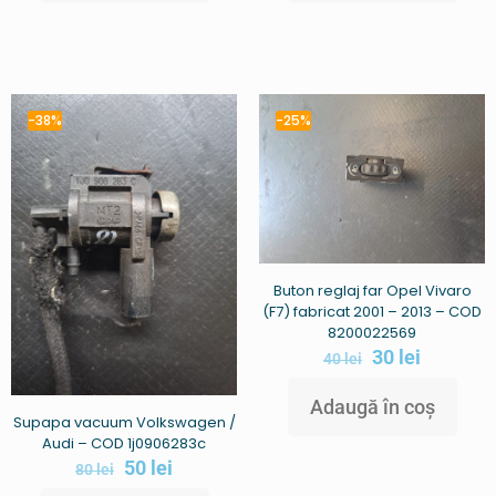
-38%
-25%
Buton reglaj far Opel Vivaro
(F7) fabricat 2001 – 2013 – COD
8200022569
30
lei
40
lei
Adaugă în coș
Supapa vacuum Volkswagen /
Audi – COD 1j0906283c
50
lei
80
lei