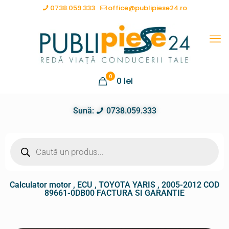
0738.059.333
office@publipiese24.ro
0
0
lei
Sună:
0738.059.333
Calculator motor , ECU , TOYOTA YARIS , 2005-2012 COD
89661-0DB00 FACTURA SI GARANTIE