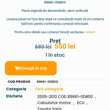
89661-0DB00
Piesă originală din dezmembrări, atent verificată.
Livrarea piesei se face doar după ce consultanții noștri vă vor contacta
telefonic pentru confirmarea comenzii efectuate.
Pentru orice detalii sau comenzi folosiți secțiunea
contact.
Preț
550
lei
680
lei
1 în stoc
Adaugă în coș
COD PRODUS
89661-0DB00
Categorie
Fără categorie
Etichete
2005-2012 COD 89661-0DB00
,
Calculator motor
,
ECU
,
Toyota Yaris