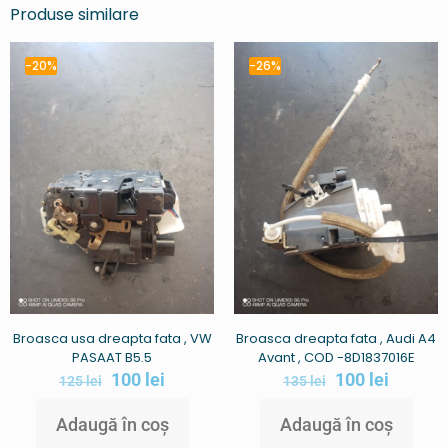
Produse similare
-20%
-26%
Broasca usa dreapta fata , VW
Broasca dreapta fata , Audi A4
PASAAT B5.5
Avant , COD -8D1837016E
100
lei
100
lei
125
lei
135
lei
Adaugă în coș
Adaugă în coș