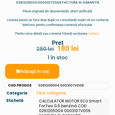
0261205004 0003107V006 FACTURA SI GARANTIE
Piesă originală din dezmembrări, atent verificată.
Livrarea piesei se face doar după ce consultanții noștri vă vor contacta
telefonic pentru confirmarea comenzii efectuate.
Pentru orice detalii sau comenzi folosiți secțiunea
contact.
Preț
180
lei
250
lei
1 în stoc
Adaugă în coș
COD PRODUS
0261205004 0003107V006
Categorie
Fără categorie
Etichetă
CALCULATOR MOTOR ECU Smart
ForTwo 0.6 benzină COD
0261205004 0003107V006