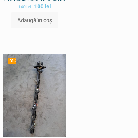
100
lei
140
lei
Adaugă în coș
-31%