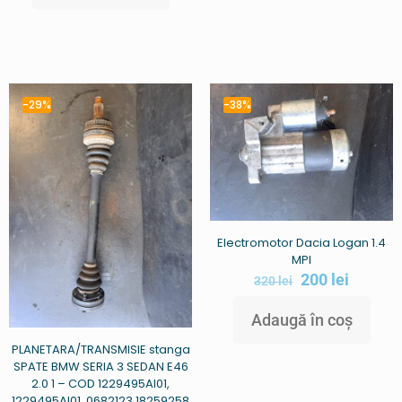
-29%
-38%
Electromotor Dacia Logan 1.4
MPI
200
lei
320
lei
Adaugă în coș
PLANETARA/TRANSMISIE stanga
SPATE BMW SERIA 3 SEDAN E46
2.0 1 – COD 1229495AI01,
1229495AI01, 0682123 18259258