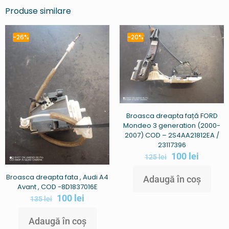
Produse similare
-26%
-20%
Broasca dreapta față FORD
Mondeo 3 generation (2000-
2007) COD – 2S4AA21812EA /
23117396
100
lei
125
lei
Broasca dreapta fata , Audi A4
Adaugă în coș
Avant , COD -8D1837016E
100
lei
135
lei
Adaugă în coș