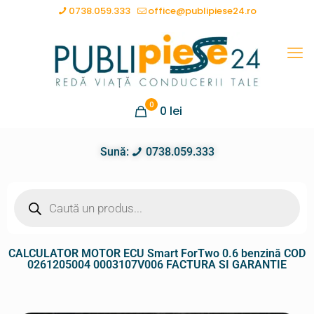
0738.059.333
office@publipiese24.ro
0
0
lei
Sună:
0738.059.333
CALCULATOR MOTOR ECU Smart ForTwo 0.6 benzină COD
0261205004 0003107V006 FACTURA SI GARANTIE