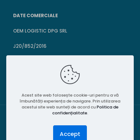
DATE COMERCIALE
OEM LOGISTIC DPG SRL
J20/852/2016
CUI 36399469
Crișcior, Hunedoara
Acest site web folosește cookie-uri pentru a vă
îmbunătăți experiența de navigare. Prin utilizarea
acestui site web sunteți de acord cu
Politica de
confidențialitate
.
© 2026 PubliPiese24. Toate drepturile rezervate.
Accept
Website realizat de
MGT Studios