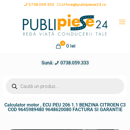
0738.059.333
office@publipiese24.ro
0
0
lei
Sună:
0738.059.333
Calculator motor , ECU PEU 206 1.1 BENZINA CITROEN C3
COD 9645989480 9648620080 FACTURA SI GARANTIE