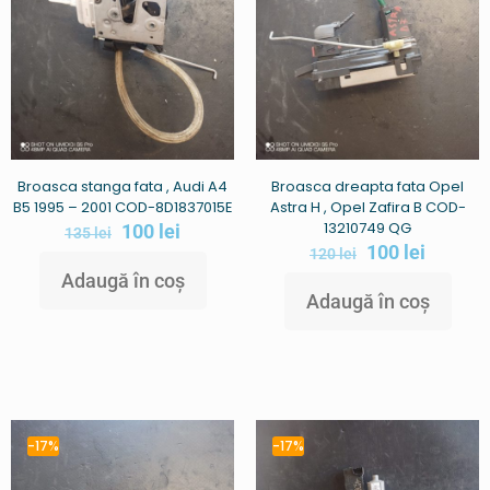
Broasca stanga fata , Audi A4
Broasca dreapta fata Opel
B5 1995 – 2001 COD-8D1837015E
Astra H , Opel Zafira B COD-
13210749 QG
100
lei
135
lei
100
lei
120
lei
Adaugă în coș
Adaugă în coș
-17%
-17%