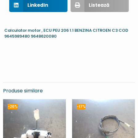
LinkedIn
Listează
Calculator motor , ECU PEU 206 1.1 BENZINA CITROEN C3 COD
9645989480 9648620080
Produse similare
-26%
-17%