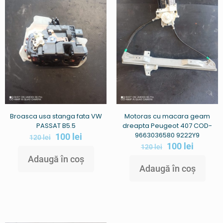
Broasca usa stanga fata VW
Motoras cu macara geam
PASSAT B5.5
dreapta Peugeot 407 COD-
9663036580 9222Y9
100
lei
120
lei
100
lei
120
lei
Adaugă în coș
Adaugă în coș