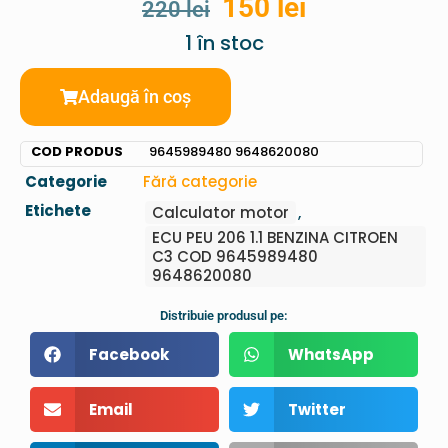
150
lei
220
lei
1 în stoc
Adaugă în coș
COD PRODUS
9645989480 9648620080
Categorie
Fără categorie
Etichete
Calculator motor
,
ECU PEU 206 1.1 BENZINA CITROEN
C3 COD 9645989480
9648620080
Distribuie produsul pe:
Facebook
WhatsApp
Email
Twitter