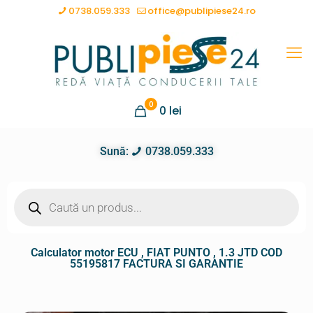
0738.059.333
office@publipiese24.ro
0
0
lei
Sună:
0738.059.333
Calculator motor ECU , FIAT PUNTO , 1.3 JTD COD
55195817 FACTURA SI GARANTIE