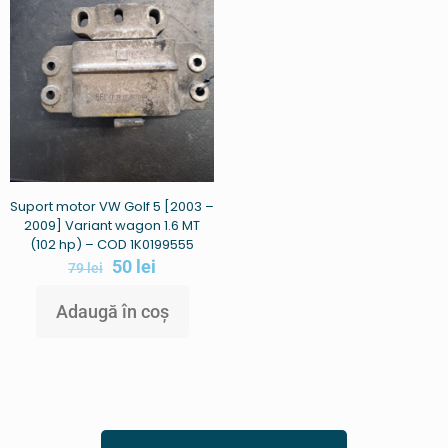
Suport motor VW Golf 5 [2003 –
2009] Variant wagon 1.6 MT
(102 hp) – COD 1K0199555
50
lei
79
lei
Adaugă în coș