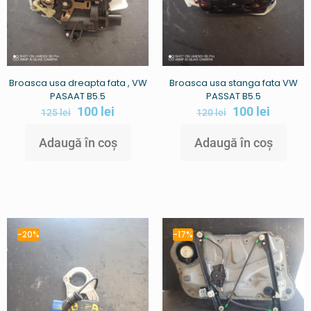
Broasca usa dreapta fata , VW
Broasca usa stanga fata VW
PASAAT B5.5
PASSAT B5.5
100
lei
100
lei
125
lei
120
lei
Adaugă în coș
Adaugă în coș
-20%
-17%