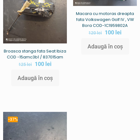
Macara cu motoras dreapta
fata Volkswagen Golf IV , VW
Bora COD-1C1959802A
100
lei
120
lei
Adaugă în coș
Broasca stanga fata Seat Ibiza
COD -15amc3b1 / 837015am
100
lei
125
lei
Adaugă în coș
-37%