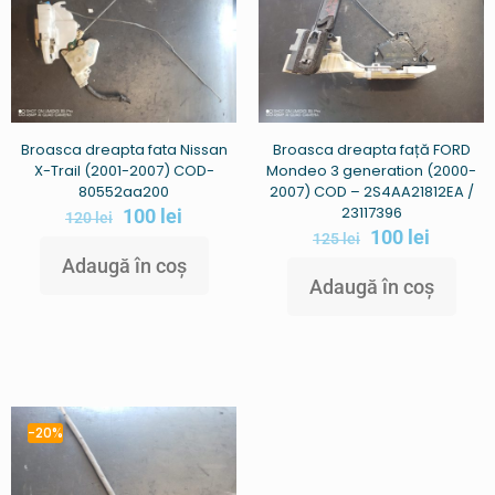
Broasca dreapta fata Nissan
Broasca dreapta față FORD
X-Trail (2001-2007) COD-
Mondeo 3 generation (2000-
80552aa200
2007) COD – 2S4AA21812EA /
23117396
100
lei
120
lei
100
lei
125
lei
Adaugă în coș
Adaugă în coș
-20%