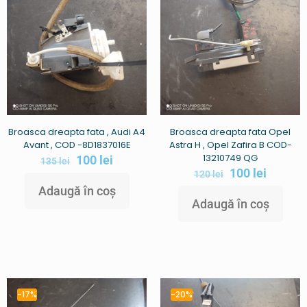
Broasca dreapta fata , Audi A4
Broasca dreapta fata Opel
Avant , COD -8D1837016E
Astra H , Opel Zafira B COD-
13210749 QG
100
lei
135
lei
100
lei
120
lei
Adaugă în coș
Adaugă în coș
-17%
-20%