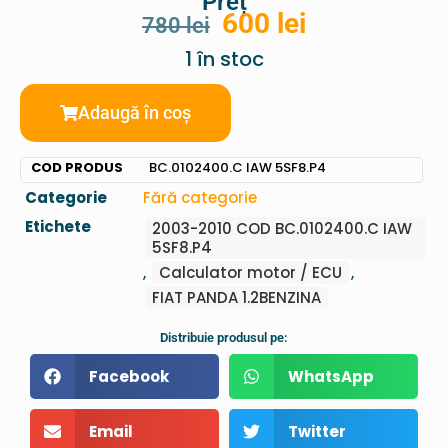
Preț
600
lei
780
lei
1 în stoc
Adaugă în coș
COD PRODUS
BC.0102400.C IAW 5SF8.P4
Categorie
Fără categorie
Etichete
2003-2010 COD BC.0102400.C IAW
5SF8.P4
,
Calculator motor / ECU
,
FIAT PANDA 1.2BENZINA
Distribuie produsul pe:
Facebook
WhatsApp
Email
Twitter