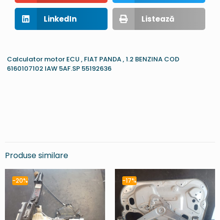
LinkedIn
Listează
Calculator motor ECU , FIAT PANDA , 1.2 BENZINA COD
6160107102 IAW 5AF.SP 55192636
Produse similare
-20%
-17%