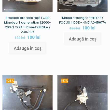
Broasca dreapta față FORD
Macara stanga fata FORD
Mondeo 3 generation (2000-
FOCUS II COD- 4M51A045H17A
2007) COD – 2S4AA21812EA /
100
lei
120
lei
23117396
100
lei
125
lei
Adaugă în coș
Adaugă în coș
-26%
-17%