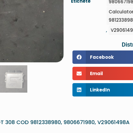
Etichete
98066719
Calculato
98123389
,
V290614
Dist
Facebook
Email
LinkedIn
T 308 COD 9812338980, 9806671980, V29061498A