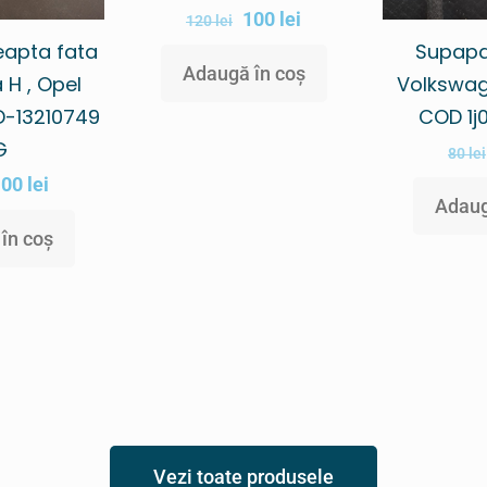
100
lei
120
lei
Supap
eapta fata
Adaugă în coș
Volkswag
 H , Opel
COD 1j
D-13210749
G
80
lei
100
lei
Adaug
în coș
Vezi toate produsele