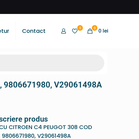
0
0
etur
Contact
0
lei
0, 9806671980, V29061498A
scriere produs
ECU CITROEN C4 PEUGOT 308 COD
, 9806671980, V29061498A