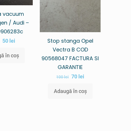
a vacuum
en / Audi –
0906283c
Stop stanga Opel
50
lei
Vectra B COD
ă în coș
90568047 FACTURA SI
GARANTIE
70
lei
100
lei
Adaugă în coș