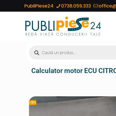
PubliPiese24
0738.059.333
office@
Calculator motor ECU CIT
-18%