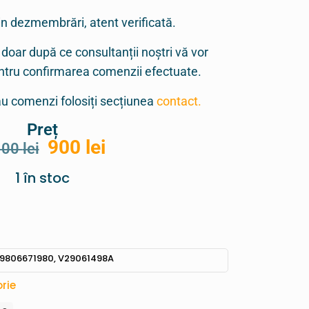
in dezmembrări, atent verificată.
 doar după ce consultanții noștri vă vor
entru confirmarea comenzii efectuate.
sau comenzi folosiți secțiunea
contact.
Preț
900
lei
100
lei
1 în stoc
 9806671980, V29061498A
rie