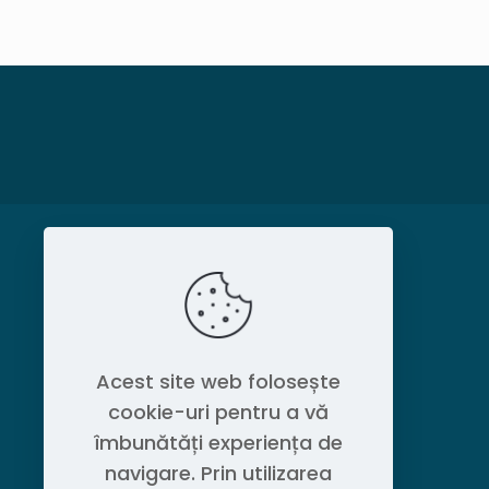
MAGAZIN
Politica de confidențialitate
Acest site web folosește
cookie-uri pentru a vă
Contact OEM LOGISTIC DPG
îmbunătăți experiența de
navigare. Prin utilizarea