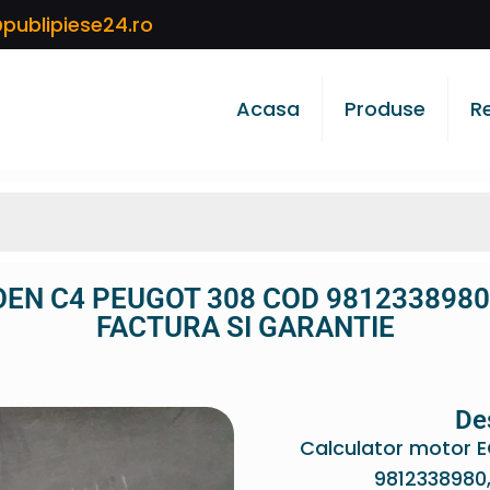
publipiese24.ro
Acasa
Produse
R
ROEN C4 PEUGOT 308 COD 981233898
FACTURA SI GARANTIE
De
Calculator motor 
9812338980