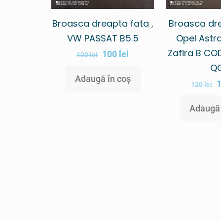
Broasca dreapta fata ,
Broasca dr
VW PASSAT B5.5
Opel Astra
Zafira B CO
100
lei
120
lei
Q
Adaugă în coș
120
lei
Adaugă 