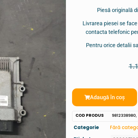
Piesă originală d
Livrarea piesei se face
contacta telefonic p
Pentru orice detalii 
1.
Adaugă în coș
COD PRODUS
9812338980,
Categorie
Fără catego