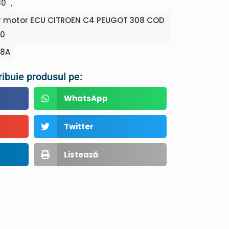
80
,
r motor ECU CITROEN C4 PEUGOT 308 COD
80
98A
ribuie produsul pe:
WhatsApp
Twitter
Listează