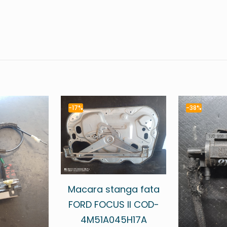
-17%
-38%
Macara stanga fata
FORD FOCUS II COD-
4M51A045H17A