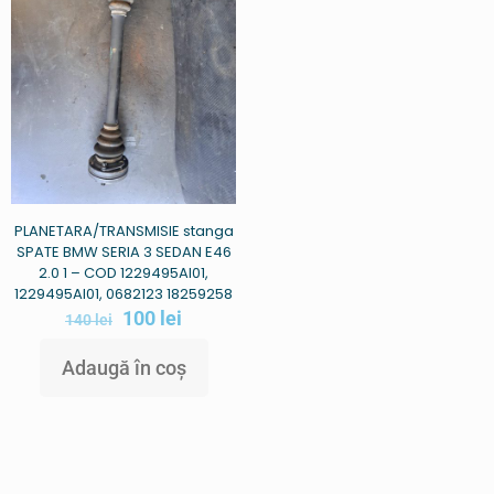
PLANETARA/TRANSMISIE stanga
SPATE BMW SERIA 3 SEDAN E46
2.0 1 – COD 1229495AI01,
1229495AI01, 0682123 18259258
100
lei
140
lei
Adaugă în coș