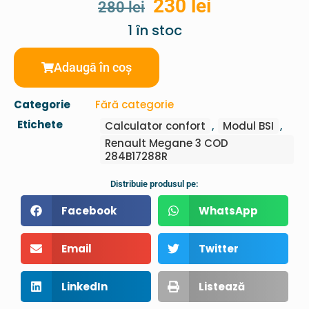
230
lei
280
lei
1 în stoc
Adaugă în coș
Categorie
Fără categorie
Etichete
Calculator confort
,
Modul BSI
,
Renault Megane 3 COD
284B17288R
Distribuie produsul pe:
Facebook
WhatsApp
Email
Twitter
LinkedIn
Listează