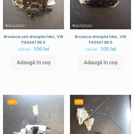
Broasca usa dreapta fata , VW
Broasca dreapta fata , VW
PASAAT B5.5
PASSAT B5.5
100
lei
100
lei
125
lei
120
lei
Adaugă în coș
Adaugă în coș
-26%
-17%