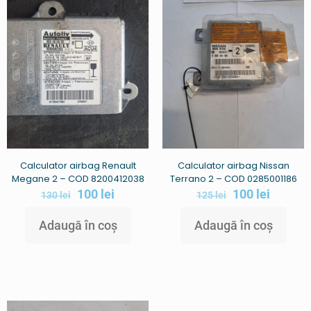
Calculator airbag Renault
Calculator airbag Nissan
Megane 2 – COD 8200412038
Terrano 2 – COD 0285001186
100
lei
100
lei
130
lei
125
lei
Adaugă în coș
Adaugă în coș