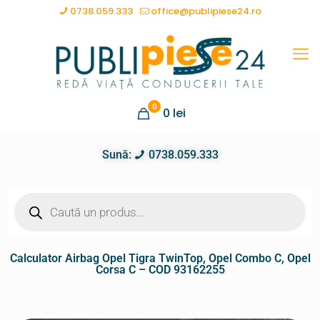
0738.059.333
office@publipiese24.ro
0
0
lei
Sună:
0738.059.333
Calculator Airbag Opel Tigra TwinTop, Opel Combo C, Opel
Corsa C – COD 93162255