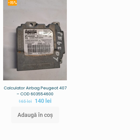
-15%
Calculator Airbag Peugeot 407
– COD 603554600
140
lei
165
lei
Adaugă în coș