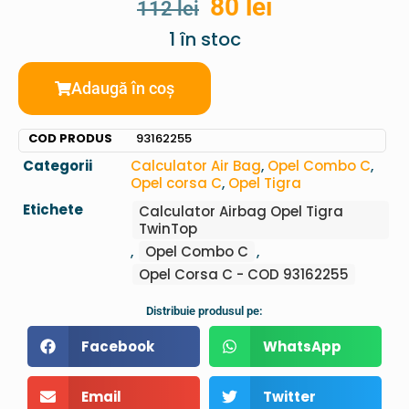
80
lei
112
lei
1 în stoc
Adaugă în coș
COD PRODUS
93162255
Categorii
Calculator Air Bag
,
Opel Combo C
,
Opel corsa C
,
Opel Tigra
Etichete
Calculator Airbag Opel Tigra
TwinTop
,
Opel Combo C
,
Opel Corsa C - COD 93162255
Distribuie produsul pe:
Facebook
WhatsApp
Email
Twitter