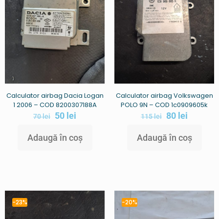
Calculator airbag Dacia Logan
Calculator airbag Volkswagen
1 2006 – COD 8200307188A
POLO 9N – COD 1c0909605k
50
lei
80
lei
70
lei
115
lei
Adaugă în coș
Adaugă în coș
-23%
-20%