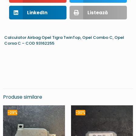
LinkedIn
Listează
Calculator Airbag Opel Tigra TwinTop, Opel Combo C, Opel
Corsa C – COD 93162255
Produse similare
-29%
-30%