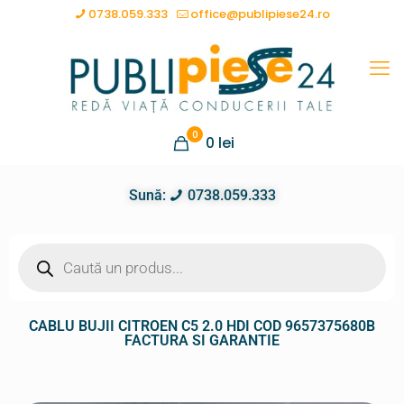
0738.059.333
office@publipiese24.ro
0
0
lei
Sună:
0738.059.333
CABLU BUJII CITROEN C5 2.0 HDI COD 9657375680B
FACTURA SI GARANTIE