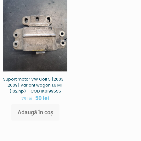
Suport motor VW Golf 5 [2003 –
2009] Variant wagon 1.6 MT
(102 hp) – COD 1K0199555
50
lei
79
lei
Adaugă în coș