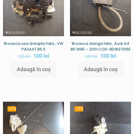
Broasca usa dreapta fata , VW
Broasca stanga fata , Audi A4
PASAAT B5.5
B5 1995 – 2001 COD-8D1837015E
100
lei
100
lei
125
lei
135
lei
Adaugă în coș
Adaugă în coș
-17%
-17%