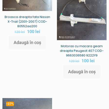
Broasca dreapta fata Nissan
X-Trail (2001-2007) COD-
80552aa200
100
lei
120
lei
Adaugă în coș
Motoras cu macara geam
dreapta Peugeot 407 COD-
9663036580 9222Y9
100
lei
120
lei
Adaugă în coș
-37%