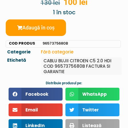
100
lei
130
lei
1 în stoc
Adaugă în coș
COD PRODUS
9657375680B
Categorie
Fără categorie
Etichetă
CABLU BUJII CITROEN C5 2.0 HDI
COD 9657375680B FACTURA SI
GARANTIE
Distribuie produsul pe:
Facebook
WhatsApp
Email
Twitter
LinkedIn
Listează