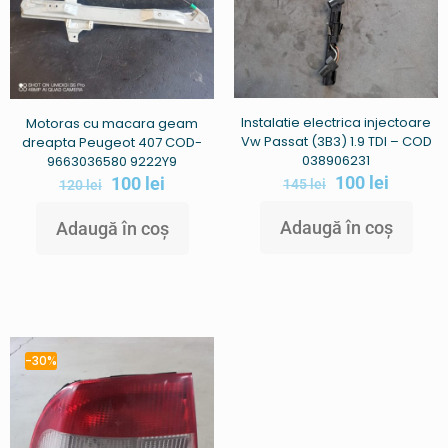
Instalatie electrica injectoare
Motoras cu macara geam
Vw Passat (3B3) 1.9 TDI – COD
dreapta Peugeot 407 COD-
038906231
9663036580 9222Y9
100
lei
100
lei
145
lei
120
lei
Adaugă în coș
Adaugă în coș
-30%