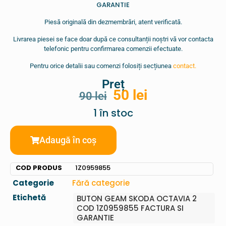
GARANTIE
Piesă originală din dezmembrări, atent verificată.
Livrarea piesei se face doar după ce consultanții noștri vă vor contacta
telefonic pentru confirmarea comenzii efectuate.
Pentru orice detalii sau comenzi folosiți secțiunea
contact.
Preț
50
lei
90
lei
1 în stoc
Adaugă în coș
COD PRODUS
1Z0959855
Categorie
Fără categorie
Etichetă
BUTON GEAM SKODA OCTAVIA 2
COD 1Z0959855 FACTURA SI
GARANTIE