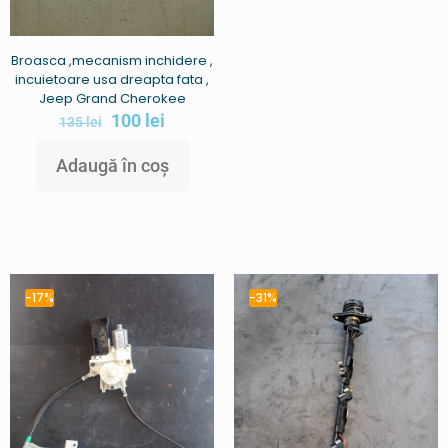
Broasca ,mecanism inchidere ,
incuietoare usa dreapta fata ,
Jeep Grand Cherokee
100
lei
135
lei
Adaugă în coș
-17%
-31%