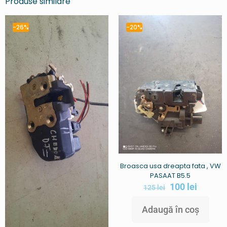
Produse similare
-26%
-20%
Broasca usa dreapta fata , VW
PASAAT B5.5
100
lei
125
lei
Adaugă în coș