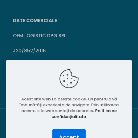
DATE COMERCIALE
OEM LOGISTIC DPG SRL
J20/852/2016
CUI 36399469
Crișcior, Hunedoara
Acest site web folosește cookie-uri pentru a vă
îmbunătăți experiența de navigare. Prin utilizarea
acestui site web sunteți de acord cu
Politica de
confidențialitate
.
© 2026 PubliPiese24. Toate drepturile rezervate.
Accept