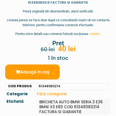
61348383214 FACTURA SI GARANTIE
Piesă originală din dezmembrări, atent verificată.
Livrarea piesei se face doar după ce consultanții noștri vă vor contacta
telefonic pentru confirmarea comenzii efectuate.
Pentru orice detalii sau comenzi folosiți secțiunea
contact.
Preț
40
lei
60
lei
1 în stoc
Adaugă în coș
COD PRODUS
61348383214
Categorie
Fără categorie
Etichetă
BRICHETA AUTO BMW SERIA 3 E36
BMW X3 E83 COD 61348383214
FACTURA SI GARANTIE