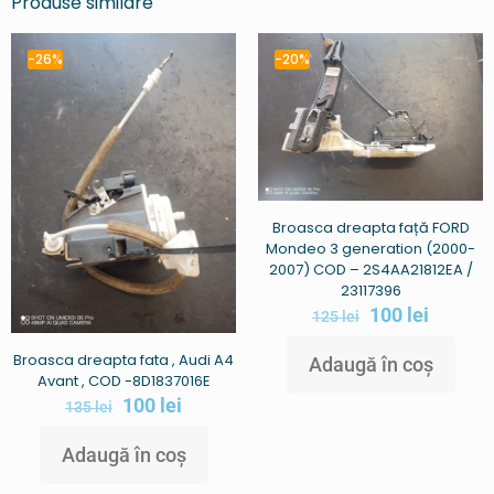
Produse similare
-26%
-20%
Broasca dreapta față FORD
Mondeo 3 generation (2000-
2007) COD – 2S4AA21812EA /
23117396
100
lei
125
lei
Broasca dreapta fata , Audi A4
Adaugă în coș
Avant , COD -8D1837016E
100
lei
135
lei
Adaugă în coș