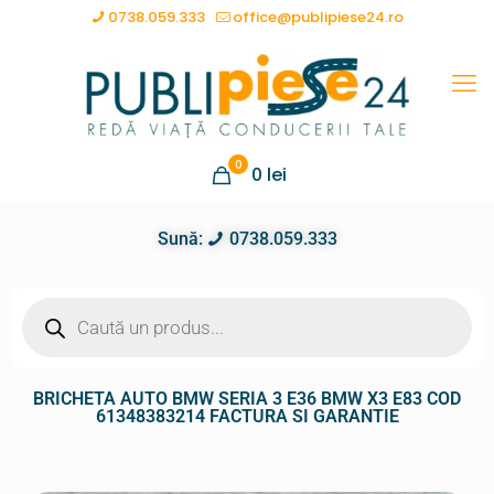
0738.059.333
office@publipiese24.ro
0
0
lei
Sună:
0738.059.333
BRICHETA AUTO BMW SERIA 3 E36 BMW X3 E83 COD
61348383214 FACTURA SI GARANTIE