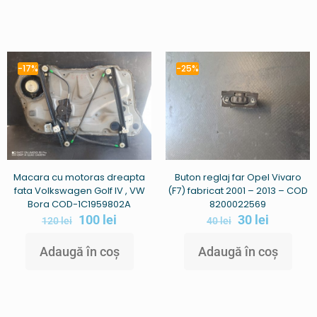
-17%
-25%
Macara cu motoras dreapta
Buton reglaj far Opel Vivaro
fata Volkswagen Golf IV , VW
(F7) fabricat 2001 – 2013 – COD
Bora COD-1C1959802A
8200022569
100
lei
30
lei
120
lei
40
lei
Adaugă în coș
Adaugă în coș