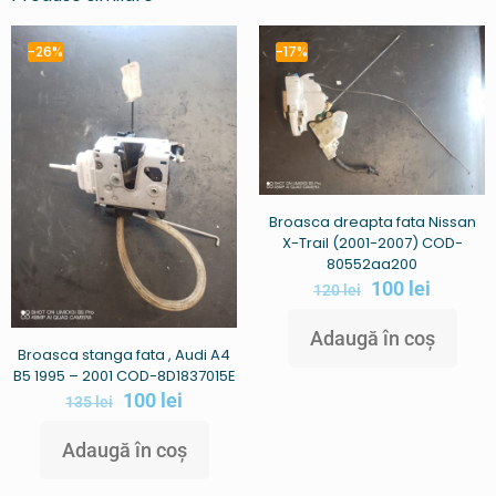
-26%
-17%
Broasca dreapta fata Nissan
X-Trail (2001-2007) COD-
80552aa200
100
lei
120
lei
Adaugă în coș
Broasca stanga fata , Audi A4
B5 1995 – 2001 COD-8D1837015E
100
lei
135
lei
Adaugă în coș