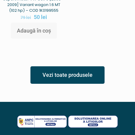
2009] Variant wagon 1.6 MT
(102 hp) – COD 1K0199555
50
lei
79
lei
Adaugă în coș
Vezi toate produsele