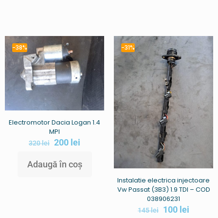
-38%
-31%
Electromotor Dacia Logan 1.4
MPI
200
lei
320
lei
Adaugă în coș
Instalatie electrica injectoare
Vw Passat (3B3) 1.9 TDI – COD
038906231
100
lei
145
lei