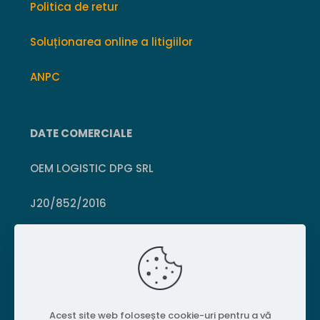
Politica de retur
Soluționarea online a litigiilor
ANPC
DATE COMERCIALE
OEM LOGISTIC DPG SRL
J20/852/2016
CUI 36399469
Crișcior, Hunedoara
Acest site web folosește cookie-uri pentru a vă