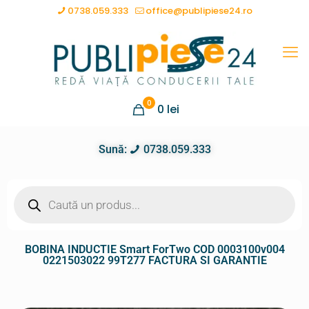
0738.059.333
office@publipiese24.ro
0
0
lei
Sună:
0738.059.333
BOBINA INDUCTIE Smart ForTwo COD 0003100v004
0221503022 99T277 FACTURA SI GARANTIE