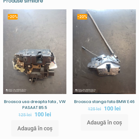
Produse similare
-20%
-20%
Broasca usa dreapta fata , VW
Broasca stanga fata BMW E46
PASAAT B5.5
100
lei
125
lei
100
lei
125
lei
Adaugă în coș
Adaugă în coș