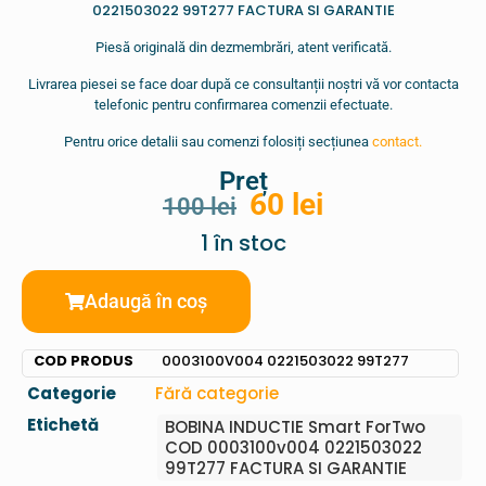
0221503022 99T277 FACTURA SI GARANTIE
Piesă originală din dezmembrări, atent verificată.
Livrarea piesei se face doar după ce consultanții noștri vă vor contacta
telefonic pentru confirmarea comenzii efectuate.
Pentru orice detalii sau comenzi folosiți secțiunea
contact.
Preț
60
lei
100
lei
1 în stoc
Adaugă în coș
COD PRODUS
0003100V004 0221503022 99T277
Categorie
Fără categorie
Etichetă
BOBINA INDUCTIE Smart ForTwo
COD 0003100v004 0221503022
99T277 FACTURA SI GARANTIE