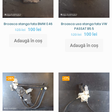
Broasca stanga fata BMW E46
Broasca usa stanga fata VW
PASSAT B5.5
100
lei
125
lei
100
lei
120
lei
Adaugă în coș
Adaugă în coș
-26%
-17%