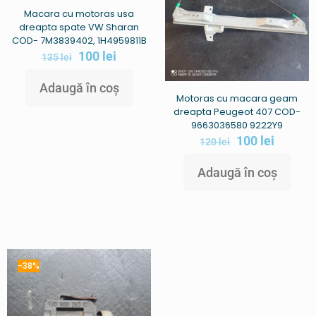
Macara cu motoras usa
dreapta spate VW Sharan
COD- 7M3839402, 1H4959811B
100
lei
135
lei
Adaugă în coș
Motoras cu macara geam
dreapta Peugeot 407 COD-
9663036580 9222Y9
100
lei
120
lei
Adaugă în coș
-38%