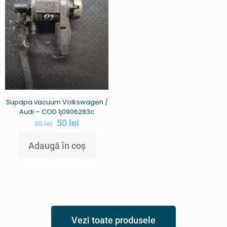
Supapa vacuum Volkswagen /
Audi – COD 1j0906283c
50
lei
80
lei
Adaugă în coș
Vezi toate produsele