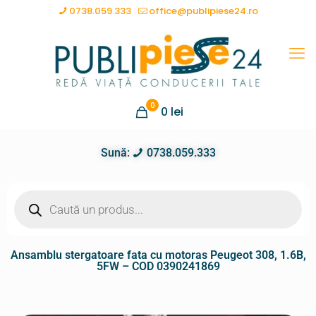
0738.059.333
office@publipiese24.ro
0
0
lei
Sună:
0738.059.333
Ansamblu stergatoare fata cu motoras Peugeot 308, 1.6B,
5FW – COD 0390241869