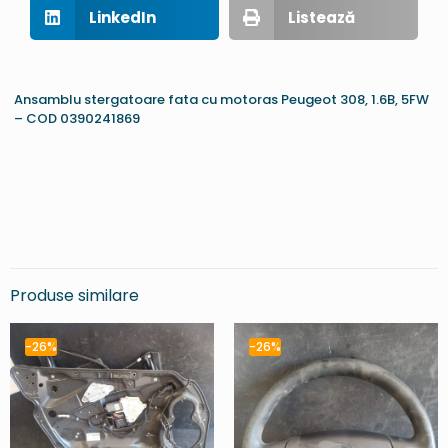
LinkedIn
Listează
Ansamblu stergatoare fata cu motoras Peugeot 308, 1.6B, 5FW
– COD 0390241869
Produse similare
-26%
-26%