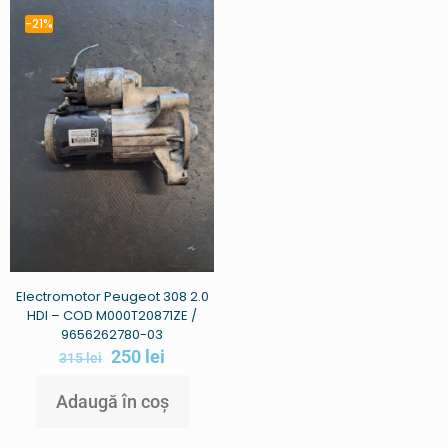
-21%
Electromotor Peugeot 308 2.0
HDI – COD M000T20871ZE /
9656262780-03
250
lei
315
lei
Adaugă în coș