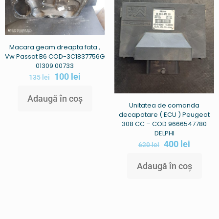
Macara geam dreapta fata ,
Vw Passat B6 COD-3C1837756G
01309 00733
100
lei
135
lei
Adaugă în coș
Unitatea de comanda
decapotare ( ECU ) Peugeot
308 CC – COD 9666547780
DELPHI
400
lei
620
lei
Adaugă în coș