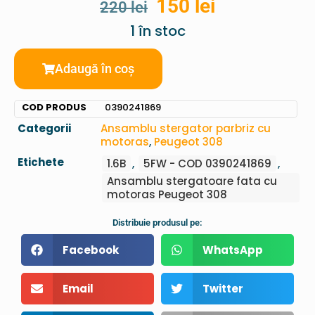
150
lei
220
lei
1 în stoc
Adaugă în coș
COD PRODUS
0390241869
Categorii
Ansamblu stergator parbriz cu
motoras
,
Peugeot 308
Etichete
1.6B
,
5FW - COD 0390241869
,
Ansamblu stergatoare fata cu
motoras Peugeot 308
Distribuie produsul pe:
Facebook
WhatsApp
Email
Twitter