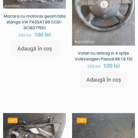
Macara cu motoras geam fata
stanga VW PASSAT B6 COD-
3C18377551
100
lei
135
lei
Adaugă în coș
Volan cu airbag in 4 spițe
Volkswagen Passat B6 1.9 TDI
100
lei
135
lei
Adaugă în coș
-26%
-35%