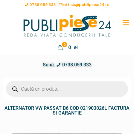
0738.059.333
office@publipiese24.ro
0
0
lei
Sună:
0738.059.333
ALTERNATOR VW PASSAT B6 COD 021903026L FACTURA
SI GARANTIE