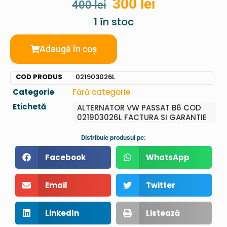
300
lei
400
lei
1 în stoc
Adaugă în coș
COD PRODUS
021903026L
Categorie
Fără categorie
Etichetă
ALTERNATOR VW PASSAT B6 COD
021903026L FACTURA SI GARANTIE
Distribuie produsul pe:
Facebook
WhatsApp
Email
Twitter
LinkedIn
Listează